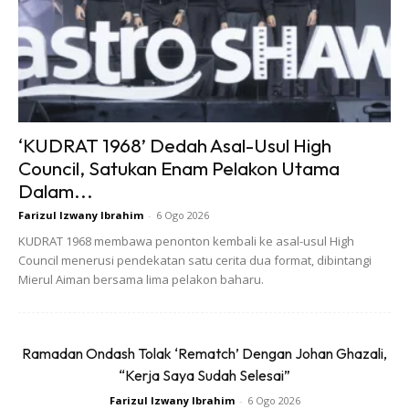
Boleh
Jika anda mempunyai pisau melapah sendiri, bawa sekali.
Pastikan ia diasah dan bersih. Ini bukan sahaja menjimatkan
masa, malah meningkatkan kualiti kerja anda.
‘KUDRAT 1968’ Dedah Asal-Usul High
Council, Satukan Enam Pelakon Utama
Dalam...
Farizul Izwany Ibrahim
-
6 Ogo 2026
KUDRAT 1968 membawa penonton kembali ke asal-usul High
Council menerusi pendekatan satu cerita dua format, dibintangi
Ads
Mierul Aiman bersama lima pelakon baharu.
Ramadan Ondash Tolak ‘Rematch’ Dengan Johan Ghazali,
“Kerja Saya Sudah Selesai”
Farizul Izwany Ibrahim
-
6 Ogo 2026