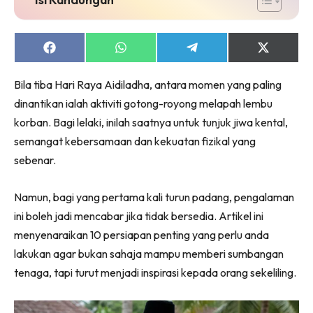
Share
Share
Share
Share
on
on
on
on
Facebook
WhatsApp
Telegram
X
Bila tiba Hari Raya Aidiladha, antara momen yang paling
(Twitter)
dinantikan ialah aktiviti gotong-royong melapah lembu
korban. Bagi lelaki, inilah saatnya untuk tunjuk jiwa kental,
semangat kebersamaan dan kekuatan fizikal yang
sebenar.
Namun, bagi yang pertama kali turun padang, pengalaman
ini boleh jadi mencabar jika tidak bersedia. Artikel ini
menyenaraikan 10 persiapan penting yang perlu anda
lakukan agar bukan sahaja mampu memberi sumbangan
tenaga, tapi turut menjadi inspirasi kepada orang sekeliling.