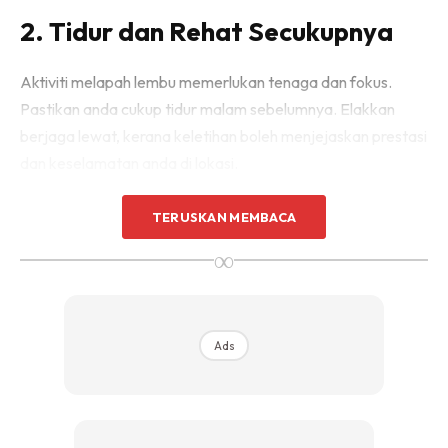
2. Tidur dan Rehat Secukupnya
Aktiviti melapah lembu memerlukan tenaga dan fokus.
Pastikan anda cukup tidur malam sebelumnya. Elakkan
berjaga lewat, kerana keletihan boleh menjejaskan prestasi
dan keselamatan anda di lokasi.
TERUSKAN MEMBACA
∞
Ads
Ads