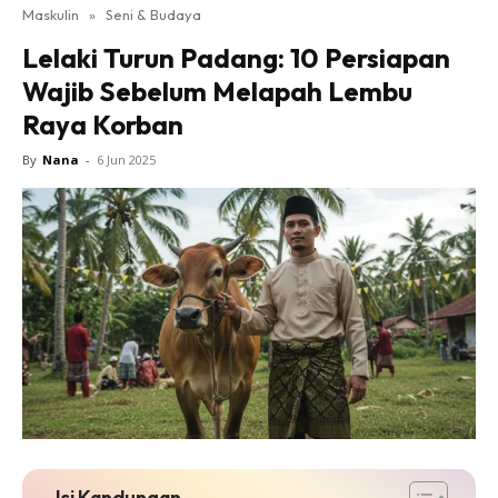
Maskulin
»
Seni & Budaya
Lelaki Turun Padang: 10 Persiapan
Wajib Sebelum Melapah Lembu
Raya Korban
By
Nana
-
6 Jun 2025
Isi Kandungan