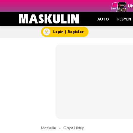
AUTO
FESYEN
Login
|
Register
Maskulin
»
Gaya Hidup