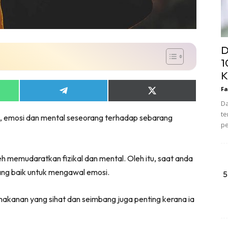
D
1
K
Fa
Share
Share
on
on
Da
App
Telegram
X
te
kal, emosi dan mental seseorang terhadap sebarang
(Twitter)
pe
leh memudaratkan fizikal dan mental. Oleh itu, saat anda
ang baik untuk mengawal emosi.
5
akanan yang sihat dan seimbang juga penting kerana ia