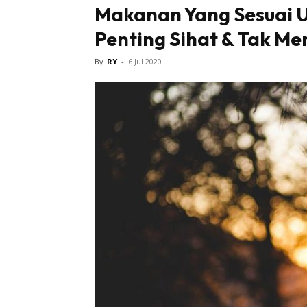
Makanan Yang Sesuai U
Penting Sihat & Tak M
By
RY
-
6 Jul 2020