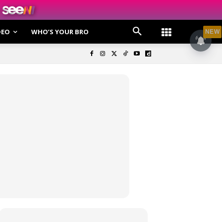
DEO
WHO’S YOUR BRO
NEW
olisi Privasi