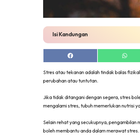
Isi Kandungan
Share
Share
on
on
Facebook
Whats
Stres atau tekanan adalah tindak balas fizi
perubahan atau tuntutan.
Jika tidak ditangani dengan segera, stres bo
mengalami stres, tubuh memerlukan nutrisi y
Selain rehat yang secukupnya, pengambilan m
boleh membantu anda dalam merawat stres.