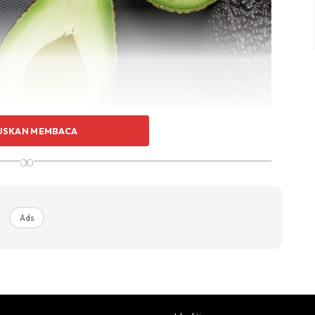
n, buah yang sering menjadi pilihan ketika diet ini
USKAN MEMBACA
dan mengurangkan keinginan anda untuk mengunyah. Ia
∞
a tubuh. Buah avokado kaya dengan pelbagai khasiat
, vitamin A dan pelbagai nutrisi penting yang lain.
Ads