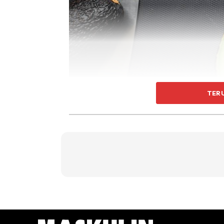
Selain boleh menurunkan paras gula dalam bada
TER
boleh memberikan rasa kenyang lebih lama 
dapat membantu mengawal hormon stres pad
antaranya folat, Omega-3, vitamin E, vitamin B
2. COKLAT GELAP