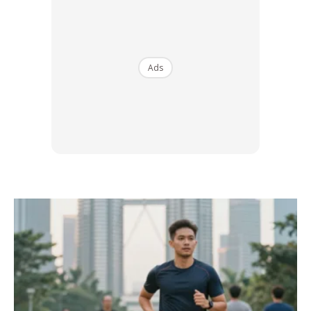
Penjagaan rambut adalah berbeza mengikut jenis
rambut, stail rambut dan juga jenis aktiviti yang
dilakukan.
Ads
Jenis syampu yang digunakan dan kekerapan
membasuh rambut adalah mengikut kelembapan
rambut dan permasalahan rambut.
Syampu untuk rambut kering dan rosak diperlukan dalam
keadaan berikut: Rambut kerinting, rambut yang
diluruskan atau diikalkan dengan menggunakan bahan
kimia, rambut yang selalu menggunakan pengering
letrik terutamanya ketika rambut basah dan
juga rambut yang selalu terdedah kepada air laut dan air
berklorin.