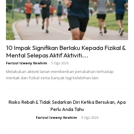
Syampu untuk rambut berminyak pula perlu digunakan
bagi mereka yang mempunyai rambut berminyak.
Setengah remaja mengalami rambut yang agak
berminyak kerana pada usia ini kelenjar sebaceous
mungkin lebih aktif dan mengeluarkan sebum melebihi
10 Impak Signifikan Berlaku Kepada Fizikal &
dari keperluan.
Mental Selepas Aktif Aktiviti...
Farizul Izwany Ibrahim
-
5 Ogo 2026
Syampu bayi yang lembut, disyorkan bagi mereka yang
Melakukan aktiviti larian memberikan perubahan terhadap
aktif dalam sukan dan perlu kerap membersihkan
mentak dan fizikal serta banyak lagi kelebihan lain.
rambut setiap hari.
Risiko Rebah & Tidak Sedarkan Diri Ketika Bersukan, Apa
Perlu Anda Tahu
Menangani Rambut Bermasalah
Farizul Izwany Ibrahim
-
4 Ogo 2026
Masalah rambut yang biasa berlaku adalah kelemumur,