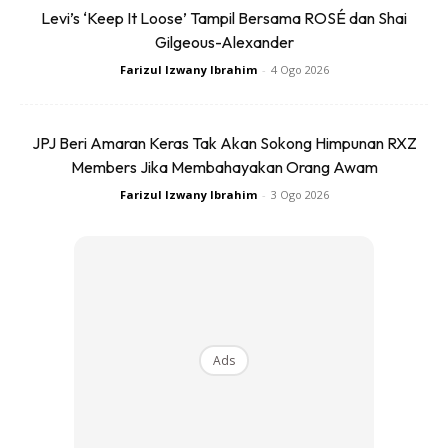
Levi’s ‘Keep It Loose’ Tampil Bersama ROSÉ dan Shai
rambut gugur, rambut rapuh dan pecah.
Gilgeous-Alexander
Farizul Izwany Ibrahim
-
4 Ogo 2026
JPJ Beri Amaran Keras Tak Akan Sokong Himpunan RXZ
Members Jika Membahayakan Orang Awam
Ads
Farizul Izwany Ibrahim
-
3 Ogo 2026
Ads