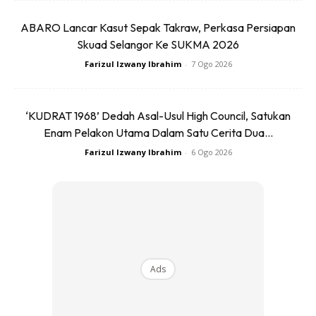
dijalankan.
ABARO Lancar Kasut Sepak Takraw, Perkasa Persiapan
Skuad Selangor Ke SUKMA 2026
Anda mungkin berminat dengan
Farizul Izwany Ibrahim
-
7 Ogo 2026
‘KUDRAT 1968’ Dedah Asal-Usul High Council, Satukan
Enam Pelakon Utama Dalam Satu Cerita Dua...
Farizul Izwany Ibrahim
-
6 Ogo 2026
SHOPEE MY
SHOPEE MY
CENDAWAN RANGUP BY
[500g – 1kg] Frozen Halal
HERO CHEF
Dimsum / Dimsum Sejuk
B...
RM14.6
RM24
RM14.6
RM49
Ads
Buy Now
Buy Now