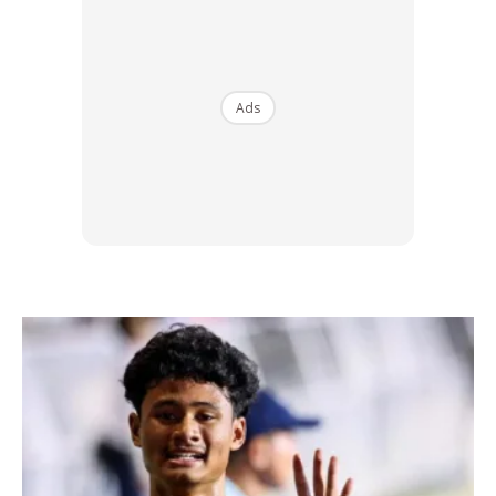
berwarna merah keemasan.
Ads
Ads
BACA: Selain Dapat Pahala, Suami Yang Selalu Pakai
Cincin Kahwin Rupanya Boleh Buat Isteri Bahagia!
Memetik laporan
Detik.com
, Suwan berkata dia berkenalan