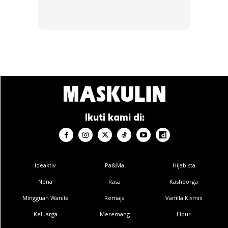
1
/
5
❮
❯
Kisah Suwan nikahi dua wanita ini secara serentak
mendapat perhatian ramai terutamanya di kalangan lelaki
yang menganggap perkara ini mustahil untuk dilakukan.
Kalau anda pula macam mana? Steady atau tak steady?
Ikuti kami di:
Ikuti
Instagram MASKULIN
untuk update terkini gaya hidup
lelaki.
Ideaktiv
Pa&Ma
Hijabista
Nona
Rasa
Kashoorga
Mingguan Wanita
Remaja
Vanilla Kismis
Dapatkan cerita, perkongsian dan info menarik. Free jer!
Keluarga
Meremang
Libur