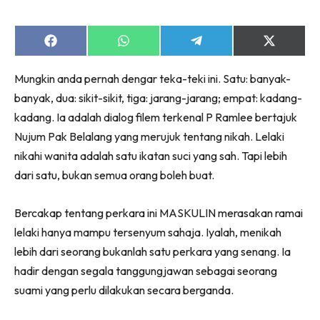
Share
Share
Share
Share
on
on
on
on
Facebook
WhatsApp
Telegram
X
Mungkin anda pernah dengar teka-teki ini. Satu: banyak-
(Twitter)
banyak, dua: sikit-sikit, tiga: jarang-jarang; empat: kadang-
kadang. Ia adalah dialog filem terkenal P Ramlee bertajuk
Nujum Pak Belalang yang merujuk tentang nikah. Lelaki
nikahi wanita adalah satu ikatan suci yang sah. Tapi lebih
dari satu, bukan semua orang boleh buat.
Bercakap tentang perkara ini MASKULIN merasakan ramai
lelaki hanya mampu tersenyum sahaja. Iyalah, menikah
lebih dari seorang bukanlah satu perkara yang senang. Ia
hadir dengan segala tanggungjawan sebagai seorang
suami yang perlu dilakukan secara berganda.