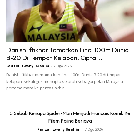
dengan Popy selama 3 tahun. Manakala perkenalannya
dengan Aggun pula berlaku kira-kira tiga bulan sebelun
pernikahan.
Danish Iftikhar Tamatkan Final 100m Dunia
B-20 Di Tempat Kelapan, Cipta...
Farizul Izwany Ibrahim
-
7 Ogo 2026
Ads
Danish Iftikhar menamatkan final 100m Dunia B-20 di tempat
kelapan, sekali gus mencipta sejarah sebagai pelari Malaysia
pertama mara ke pentas akhir.
5 Sebab Kenapa Spider-Man Menjadi Francais Komik Ke
Filem Paling Berjaya
Ketiga-tiga keluarga juga memberikan restu selepas
menemui orang tua masing-masing. Walaupun mereka
Farizul Izwany Ibrahim
-
7 Ogo 2026
terkejut namun memberikan restu untuk pernikahan ini