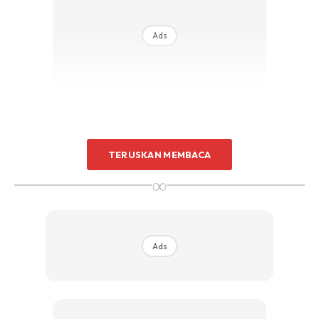
Ads
RESTU KELUARGA
TERUSKAN MEMBACA
∞
Kisah lelaki yang mungkin anda semua anggap sebagai
‘lelaki paling steady’ ini berlaku di Kampung Talang Piase,
Musi Banyuasin, Sumatera Selaran pada 26 Disember lalu.
Ads
Menerusi foto dan video yang tersebar kelihatan Suwan
bersama dua isterinya dalam busana pengantin. Mereka
bertiga memakai persalinan tradisi Sumatera Selatan yang