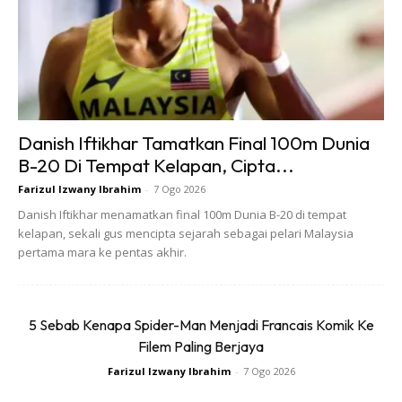
Danish Iftikhar Tamatkan Final 100m Dunia
Ads
B-20 Di Tempat Kelapan, Cipta...
Farizul Izwany Ibrahim
-
7 Ogo 2026
Danish Iftikhar menamatkan final 100m Dunia B-20 di tempat
kelapan, sekali gus mencipta sejarah sebagai pelari Malaysia
pertama mara ke pentas akhir.
“Saya sempat bercakap dengannya tadi dan beliau
memberitahu bahawa dia sentiasa berwaspada. Sebagai
5 Sebab Kenapa Spider-Man Menjadi Francais Komik Ke
pemandu, dia akan berhenti dan berehat setiap kali berasa
Filem Paling Berjaya
letih.
Farizul Izwany Ibrahim
-
7 Ogo 2026