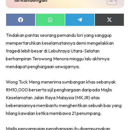
Share
Share
Share
Share
on
on
on
on
Facebook
WhatsApp
Telegram
X
Tindakan pantas seorang pemandu lori yang sanggup
(Twitter)
mempertaruhkan keselamatannya demi mengelakkan
tragedi lebih besar di Lebuhraya Utara-Selatan
berhampiran Terowong Menora minggu lalu akhirnya
mendapat penghargaan sewajarnya.
Wong Tuck Meng menerima sumbangan khas sebanyak
RM10,000 berserta sijil penghargaan daripada Majlis
Keselamatan Jalan Raya Malaysia (MKJR) atas
keberaniannya membantu menghentikan sebuah bas yang
hilang kawalan ketika membawa 21 penumpang.
Majlis penyampaian penghargaan itu disempurnakan