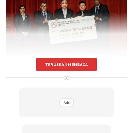
TERUSKAN MEMBACA
“Keberanian Wong telah dikongsikan secara meluas di
∞
media dan media sosial sehingga mendorong kementerian
menjemput beliau hadir ke Dewan Rakyat.
“Terdahulu hari ini ketika membentangkan pindaan Akta
Ads
Pengangkutan Jalan, saya turut merakamkan penghargaan
terhadap keberanian Wong serta tindakannya yang
berjaya menyelamatkan nyawa dalam Hansard Parlimen.