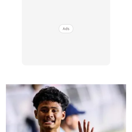
“Sebagai Pengerusi Majlis Keselamatan Jalan Raya
Malaysia, saya menyampaikan surat penghargaan serta
sumbangan RM10,000 sebagai menghargai keberanian
Ads
beliau,” katanya.
Kekal Berwaspada Ketika Memandu
Menurut Anthony, kisah Wong wajar dijadikan contoh
kepada semua pengguna jalan raya, khususnya pemandu
lori dan pemandu profesional, mengenai kepentingan
sentiasa peka dan berwaspada ketika memandu.
Beliau berkata, ketika berbual dengan Wong, pemandu lori
itu memaklumkan bahawa dia sentiasa memastikan dirinya
berada dalam keadaan cergas sebelum meneruskan
perjalanan.