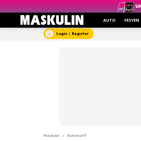
AUTO
FESYEN
Login
|
Register
Maskulin
»
Automotif