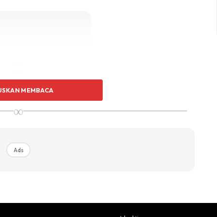
Ads
USKAN MEMBACA
∞
Ads
da sudah tidak bergerak. Tetapi jika kereta anda
 N?