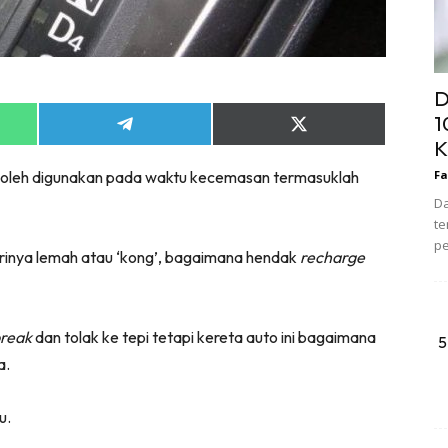
D
1
Share
Share
K
on
on
App
Telegram
X
g boleh digunakan pada waktu kecemasan termasuklah
Fa
(Twitter)
Da
te
pe
terinya lemah atau ‘kong’, bagaimana hendak
recharge
reak
dan tolak ke tepi tetapi kereta auto ini bagaimana
5
a.
u.