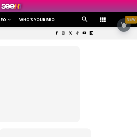
DEO
WHO’S YOUR BRO
NEW
olisi Privasi