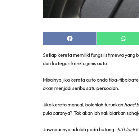
Share
Share
on
on
Facebook
Whats
Setiap kereta memiliki fungsi istimewa yan
dari kategori kereta jenis auto.
Misalnya jika kereta auto anda tiba-tiba ba
akan menjadi seribu satu persoalan.
Jika kereta manual, bolehlah turunkan
hand b
pula caranya? Tak akan lah nak biarkan sahaj
Jawapannya adalah pada butang
shift lock
it