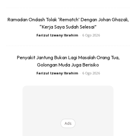
Ramadan Ondash Tolak ‘Rematch’ Dengan Johan Ghazali,
“Kerja Saya Sudah Selesai”
Ads
Farizul Izwany Ibrahim
-
6 Ogo 2026
Penyakit Jantung Bukan Lagi Masalah Orang Tua,
Golongan Muda Juga Berisiko
Farizul Izwany Ibrahim
-
6 Ogo 2026
Sama seperti rutin pagi, langkah pertama pada waktu
malam juga adalah menggunakan pencuci muka. Pencuci
muka pada waktu malam penting untuk membersihkan kulit
daripada kotoran, minyak, dan sisa solekan yang terkumpul
sepanjang hari. Ini membantu kulit berehat dan pulih
semasa anda tidur.
Ads
2. Pelembap