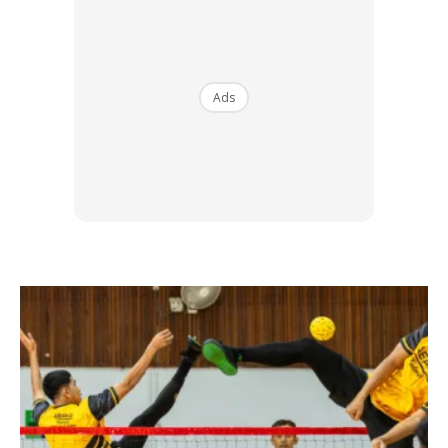
Ads
Ads
2. Tabir Suria