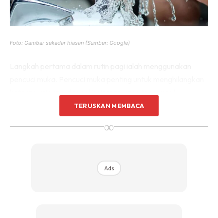
Foto: Gambar sekadar hiasan (Sumber: Google)
Langkah pertama dalam rutin pagi ialah menggunakan
pencuci muka. Pencuci muka penting untuk menghilangkan
kotoran, minyak, dan sel kulit mati yang terkumpul
sepanjang malam. Pilih pencuci muka yang sesuai dengan
TERUSKAN MEMBACA
jenis kulit anda, sama ada kering, berminyak, atau sensitif.
∞
Ini akan memastikan kulit anda bersih dan segar untuk
memulakan hari.
Ads