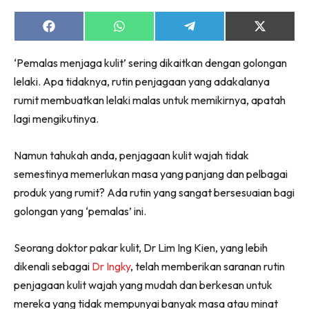
Share
Share
Share
Share
on
on
on
on
Facebook
WhatsApp
Telegram
X
‘Pemalas menjaga kulit’ sering dikaitkan dengan golongan
(Twitter)
lelaki. Apa tidaknya, rutin penjagaan yang adakalanya
rumit membuatkan lelaki malas untuk memikirnya, apatah
lagi mengikutinya.
Namun tahukah anda, penjagaan kulit wajah tidak
semestinya memerlukan masa yang panjang dan pelbagai
produk yang rumit? Ada rutin yang sangat bersesuaian bagi
golongan yang ‘pemalas’ ini.
Seorang doktor pakar kulit, Dr Lim Ing Kien, yang lebih
dikenali sebagai
Dr Ingky
, telah memberikan saranan rutin
penjagaan kulit wajah yang mudah dan berkesan untuk
mereka yang tidak mempunyai banyak masa atau minat