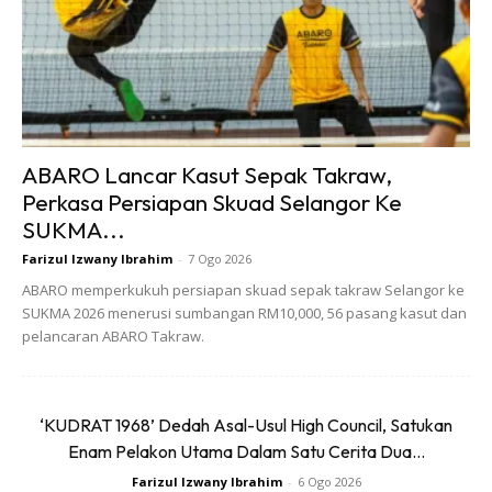
Foto: Gambar sekadar hiasan (Sumber: Google)
Langkah kedua ialah penggunaan tabir suria. Ini adalah
langkah yang paling penting untuk melindungi kulit daripada
kerosakan akibat sinaran UV. Banyak produk tabir suria di
ABARO Lancar Kasut Sepak Takraw,
pasaran juga berfungsi sebagai pelembap, menjadikan
Perkasa Persiapan Skuad Selangor Ke
langkah ini lebih mudah dan praktikal. Dengan
SUKMA...
menggunakan tabir suria yang mempunyai pelembap, anda
Farizul Izwany Ibrahim
-
7 Ogo 2026
dapat memastikan kulit anda kekal lembap dan terlindung
ABARO memperkukuh persiapan skuad sepak takraw Selangor ke
sepanjang hari.
SUKMA 2026 menerusi sumbangan RM10,000, 56 pasang kasut dan
pelancaran ABARO Takraw.
Waktu Malam
1. Pencuci Muka
‘KUDRAT 1968’ Dedah Asal-Usul High Council, Satukan
Enam Pelakon Utama Dalam Satu Cerita Dua...
Farizul Izwany Ibrahim
-
6 Ogo 2026