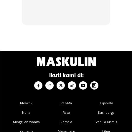
Langkah kedua pada waktu malam ialah menggunakan
pelembap. Pelembap membantu menjaga kelembapan
kulit dan memperbaiki lapisan pelindung kulit. Terdapat
banyak produk pelembap yang murah di pasaran, jadi anda
boleh memilih apa sahaja jenis yang bersesuaian dengan
kulit wajah anda. Sama ada kulit anda kering, berminyak,
atau sensitif, pastikan anda memilih pelembap yang dapat
memenuhi keperluan kulit anda.
Ikuti kami di:
Anda mungkin berminat dengan
Ideaktiv
Pa&Ma
Hijabista
Nona
Rasa
Kashoorga
Mingguan Wanita
Remaja
Vanilla Kismis
Keluarga
Meremang
Libur