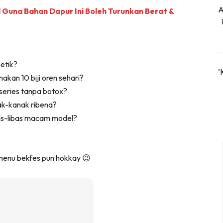
A
al Guna Bahan Dapur Ini Boleh Turunkan Berat &
betik?
‘
kan 10 biji oren sehari?
 series tanpa botox?
ak-kanak ribena?
ibas-libas macam model?
n menu bekfes pun hokkay 😉