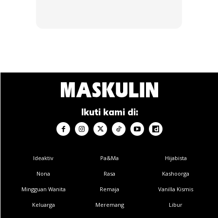
Selain itu, kondisi dalaman sistem aircond juga perlu berada
di bawah paras tekanan udara normal atau dalam bahasa
mudahnya, vacuum state. Ini agar hanya gas R134a tulen
sahaja yang akan dimasukkan.
Andai kata berlakunya sebarang kebocoran, gas tersebut
akan keluar dan udara luar boleh masuk ke dalam sistem
aircond. Apabila ini berlaku gas dan minyak kompresor
Ikuti kami di:
boleh bercampur dan menyebabkan minyak jadi bersiat
asidik menghakis.
Ideaktiv
Pa&Ma
Hijabista
Nona
Rasa
Kashoorga
Mingguan Wanita
Remaja
Vanilla Kismis
Keluarga
Meremang
Libur
Ads