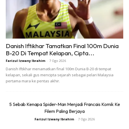
menarik segala udara dan kotoran halus di dalam sistem
aircond kereta menggunakan sebuah mesin khas iaitu
vacuum pump machine.
Mesin tersebut mampu membantu mengeluarkan udara
basah dan segala kotoran halus dari dalam sistem aircond.
Danish Iftikhar Tamatkan Final 100m Dunia
B-20 Di Tempat Kelapan, Cipta...
Farizul Izwany Ibrahim
-
7 Ogo 2026
Danish Iftikhar menamatkan final 100m Dunia B-20 di tempat
kelapan, sekali gus mencipta sejarah sebagai pelari Malaysia
pertama mara ke pentas akhir.
5 Sebab Kenapa Spider-Man Menjadi Francais Komik Ke
Filem Paling Berjaya
Farizul Izwany Ibrahim
-
7 Ogo 2026