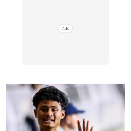
baik pulih.
Ads
Ads
MENGAPA SANGAT PENTING
Mengapa ia sangat penting? Seperti MASKULIN nyatakan
di atas, proses ini menyaksikan proses menyedut atau