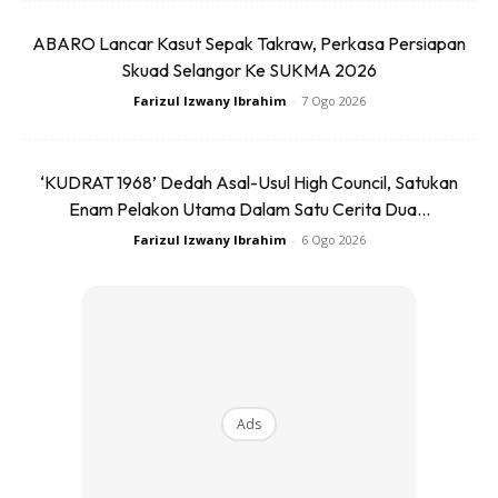
Car diagnostic photo created by Drazen Zigic – www.freepik.com
ABARO Lancar Kasut Sepak Takraw, Perkasa Persiapan
Skuad Selangor Ke SUKMA 2026
Satu perkara penting perlu anda tahu juga ialah sebelum
Farizul Izwany Ibrahim
-
7 Ogo 2026
mengisi gas R134a harus dipastikan tiada udara atau
lembapan di dalamnya.
‘KUDRAT 1968’ Dedah Asal-Usul High Council, Satukan
Enam Pelakon Utama Dalam Satu Cerita Dua...
Farizul Izwany Ibrahim
-
6 Ogo 2026
Ads
Ads