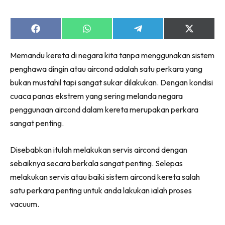
Share
Share
Share
Share
on
on
on
on
Facebook
WhatsApp
Telegram
X
Memandu kereta di negara kita tanpa menggunakan sistem
(Twitter)
penghawa dingin atau aircond adalah satu perkara yang
bukan mustahil tapi sangat sukar dilakukan. Dengan kondisi
cuaca panas ekstrem yang sering melanda negara
penggunaan aircond dalam kereta merupakan perkara
sangat penting.
Disebabkan itulah melakukan servis aircond dengan
sebaiknya secara berkala sangat penting. Selepas
melakukan servis atau baiki sistem aircond kereta salah
satu perkara penting untuk anda lakukan ialah proses
vacuum.