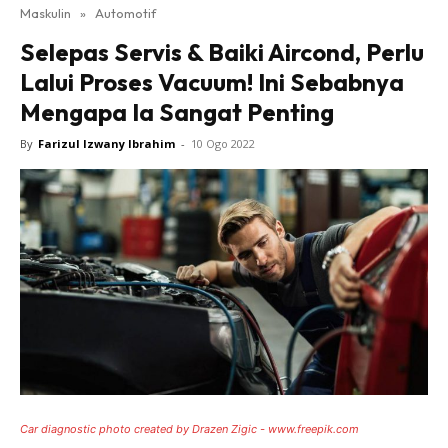
Maskulin
»
Automotif
Selepas Servis & Baiki Aircond, Perlu
Lalui Proses Vacuum! Ini Sebabnya
Mengapa Ia Sangat Penting
By
Farizul Izwany Ibrahim
-
10 Ogo 2022
Car diagnostic photo created by Drazen Zigic - www.freepik.com