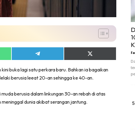
D
1
K
Fa
Share
Share
on
on
Da
App
Telegram
X
te
kini buka lagi satu perkara baru. Bahkan ia bagaikan
(Twitter)
pe
elaki berusia leeat 20-an sehingga ke 40-an.
 muda berusia dalam linkungan 30-an rebah di atas
 meninggal dunia akibat serangan jantung.
5