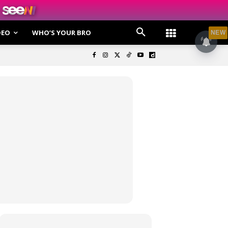
DEO
WHO’S YOUR BRO
NEW
olisi Privasi