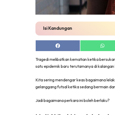
Isi Kandungan
Share
Share
on
on
Facebook
Whats
Tragedi melibatkan kematian ketika bersukan 
satu epidemik baru terutamanya di kalangan l
Kita sering mendengar keas bagaimana lelaki
gelanggang futsal ketika sedang bermain dan
Jadi bagaimana perkara ini boleh berlaku?