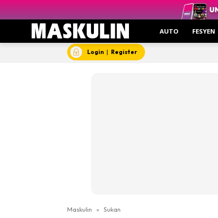
AUTO
FESYEN
Login
|
Register
Maskulin
»
Sukan