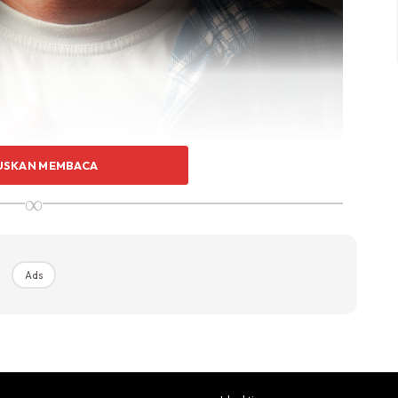
USKAN MEMBACA
∞
Ads