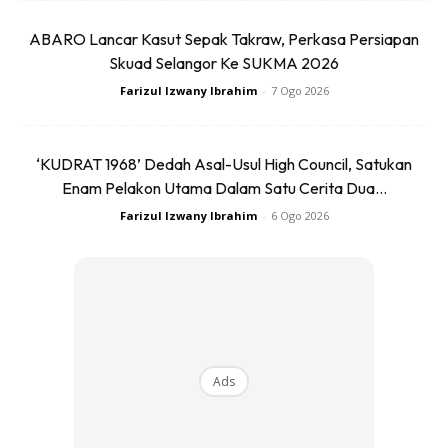
Car photo created by freepik – www.freepik.com
ABARO Lancar Kasut Sepak Takraw, Perkasa Persiapan
Skuad Selangor Ke SUKMA 2026
TABIAT MEROKOK DALAM KERETA
Farizul Izwany Ibrahim
-
7 Ogo 2026
Jangan biasanya diri untuk merokok sesuka hati termasuk
semasa berada dalam kenderaan. Ini kerana asap serta
‘KUDRAT 1968’ Dedah Asal-Usul High Council, Satukan
debu dari rokok berisiko untuk tembus ke bahagian penapis
Enam Pelakon Utama Dalam Satu Cerita Dua...
udara dan pengaliran tersebut menyebabkan penapis jadi
Farizul Izwany Ibrahim
-
6 Ogo 2026
cepat kotor kerana habuk. Akibatnya, tahap kesejukan
aircond dalam kenderaan menjadi tidak optimum.
ENJIN DIMATIKAN SECARA
MENGEJUT
Ads
Sebelum matikan enjin, sila tutup aircond terlebih dahulu.
Jika tidak, semasa mahu hidupkan enjin, aircond terpaksa