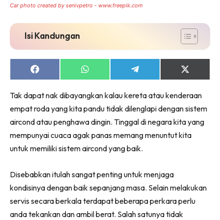
Car photo created by senivpetro - www.freepik.com
Isi Kandungan
Share
Share
Share
Share
on
on
on
on
Facebook
WhatsApp
Telegram
X
Tak dapat nak dibayangkan kalau kereta atau kenderaan
(Twitter)
empat roda yang kita pandu tidak dilenglapi dengan sistem
aircond atau penghawa dingin. Tinggal di negara kita yang
mempunyai cuaca agak panas memang menuntut kita
untuk memiliki sistem aircond yang baik.
Disebabkan itulah sangat penting untuk menjaga
kondisinya dengan baik sepanjang masa. Selain melakukan
servis secara berkala terdapat beberapa perkara perlu
anda tekankan dan ambil berat. Salah satunya tidak