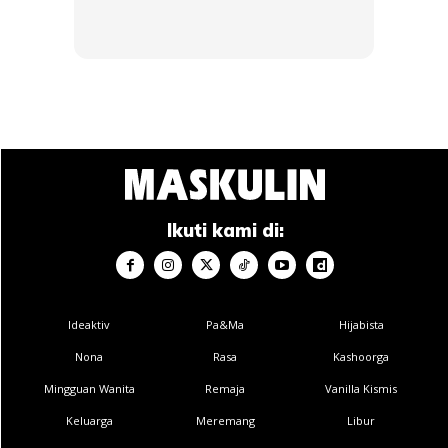
bekerja secara automatik. Anda perlu tahu bahawa bateri
antara terbeban untuk beroperasi semasa enjin dihidupkan.
Ads
Ikuti kami di:
Ideaktiv
Pa&Ma
Hijabista
Nona
Rasa
Kashoorga
Disebabkan prestasi bateri tidak begitu maksimum, arus
Mingguan Wanita
Remaja
Vanilla Kismis
elektrik yang terhasil akan jadi kurang stabil dan perkara ini
Keluarga
Meremang
Libur
seterusnya mempengaruhi pengaliran elektrik bagi aircond.