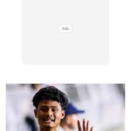
KONDISI DALAMAN KERETA TIDAK
BERSIH & BERSEPAH
Ads
Ketahuilah jika anda membiarkan sampah dan kotoran
bersepah dalam kabin, ia bukan sahaja menyebabkan
kenderaan anda nampak bersepah malah debu juga boleh
melekat secara berterusan.
Faktor ini memberi kesan kepada aircond kerana debu dan
habuk yang terhasil akan masuk dan keluar dari penapis
aircond sekali gus membuatkan komponen itu mudah untuk
rosak.