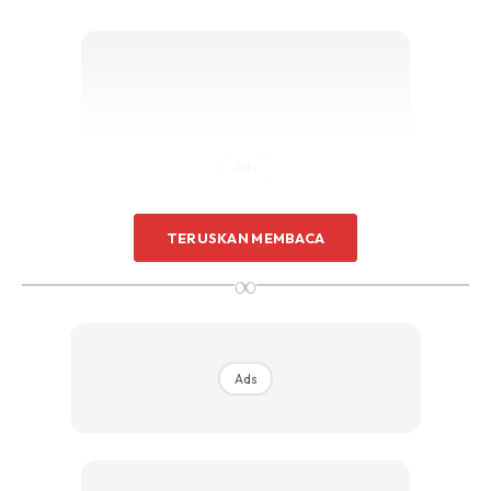
Ads
TERUSKAN MEMBACA
∞
Tindakan ini menyebabkan kompresor terpaksa beroperasi
lebih dari biasa untuk mendapatkan suhu yang ideal,
Ads
padahal tanpa sedar kita sedang membuka ruang yang
sangat besar. Jika berlarutan, tidak mustahil aircond dalam
kenderaan anda mudah dan cepat rosak.