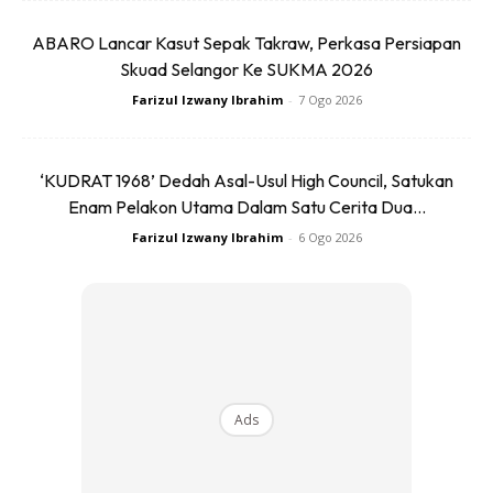
Ads
ABARO Lancar Kasut Sepak Takraw, Perkasa Persiapan
Skuad Selangor Ke SUKMA 2026
Farizul Izwany Ibrahim
-
7 Ogo 2026
‘KUDRAT 1968’ Dedah Asal-Usul High Council, Satukan
Enam Pelakon Utama Dalam Satu Cerita Dua...
BACA:
Jambang dan Misai, Lambang Maskuliniti atau
Farizul Izwany Ibrahim
-
6 Ogo 2026
Sekadar Gaya?
4. Gunakan Minyak Atau Wax Misai
Untuk penampilan yang lebih rapi dan menarik, sapukan
sedikit minyak janggut (beard oil) atau wax misai. Ia
Ads
membantu melembutkan bulu misai serta menjadikannya
lebih mudah untuk digayakan. Gunakan dalam kuantiti yang
sederhana agar tidak kelihatan berminyak berlebihan.