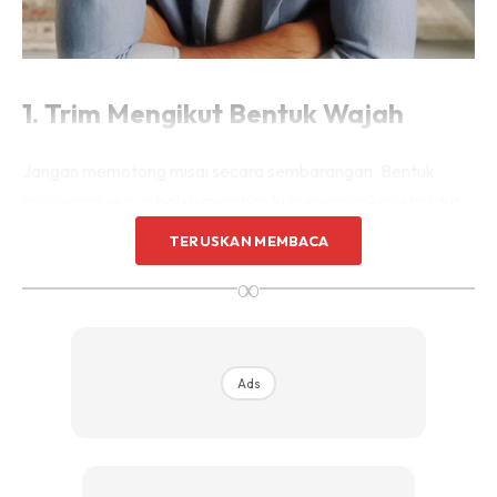
1. Trim Mengikut Bentuk Wajah
Jangan memotong misai secara sembarangan. Bentuk
misai yang sesuai boleh membantu menyerlahkan struktur
wajah. Contohnya, bagi yang berwajah bulat, disarankan
TERUSKAN MEMBACA
untuk menipiskan misai di hujung supaya wajah kelihatan
∞
lebih tirus. Jika anda memiliki wajah yang panjang, boleh
biarkan misai tumbuh sedikit lebih lebat di bahagian sisi
untuk seimbangkan rupa.
Ads
2. Gunakan Alat Pemotong Yang
Sesuai