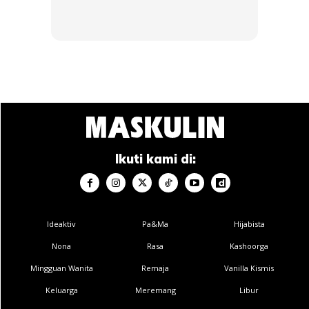
5. Cuci Selepas Makan Dan Sebelum
Tidur
Misai boleh ‘menyimpan’ bau makanan, terutama selepas
makan makanan berempah seperti kari atau sambal. Oleh
itu, pastikan anda mencucinya dengan pencuci muka atau
pencuci khas janggut setiap hari agar sentiasa bersih dan
Ikuti kami di:
segar.
Ideaktiv
Pa&Ma
Hijabista
Nona
Rasa
Kashoorga
Mingguan Wanita
Remaja
Vanilla Kismis
Keluarga
Meremang
Libur