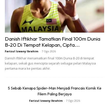
Danish Iftikhar Tamatkan Final 100m Dunia
3. Sikat Misai Secara Berkala
B-20 Di Tempat Kelapan, Cipta...
Farizul Izwany Ibrahim
-
7 Ogo 2026
Misai, seperti rambut, perlu disikat supaya bulu tumbuh ke
Danish Iftikhar menamatkan final 100m Dunia B-20 di tempat
arah yang sama dan tidak ‘memberontak’ ke sana sini.
kelapan, sekali gus mencipta sejarah sebagai pelari Malaysia
pertama mara ke pentas akhir.
Menyikat misai setiap hari membantu mengekalkan bentuk
dan membuatkan misai nampak lebih teratur.
5 Sebab Kenapa Spider-Man Menjadi Francais Komik Ke
Filem Paling Berjaya
Farizul Izwany Ibrahim
-
7 Ogo 2026