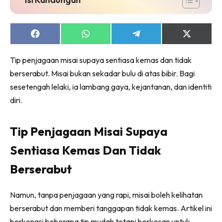
Share
Share
Share
Share
on
on
on
on
Facebook
WhatsApp
Telegram
X
Tip penjagaan misai supaya sentiasa kemas dan tidak
(Twitter)
berserabut. Misai bukan sekadar bulu di atas bibir. Bagi
sesetengah lelaki, ia lambang gaya, kejantanan, dan identiti
diri.
Tip Penjagaan Misai Supaya
Sentiasa Kemas Dan Tidak
Berserabut
Namun, tanpa penjagaan yang rapi, misai boleh kelihatan
berserabut dan memberi tanggapan tidak kemas. Artikel ini
berkongsi beberapa tip mudah tetapi berkesan untuk