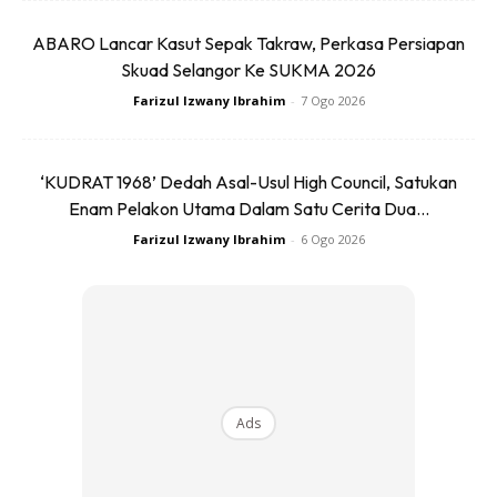
ABARO Lancar Kasut Sepak Takraw, Perkasa Persiapan
Skuad Selangor Ke SUKMA 2026
Farizul Izwany Ibrahim
-
7 Ogo 2026
SHOPEE MY
SHOPEE MY
CENDAWAN RANGUP BY
[500g – 1kg] Frozen Halal
HERO CHEF
Dimsum / Dimsum Sejuk
B...
‘KUDRAT 1968’ Dedah Asal-Usul High Council, Satukan
RM14.6
RM24
RM14.6
RM49
Enam Pelakon Utama Dalam Satu Cerita Dua...
Farizul Izwany Ibrahim
-
6 Ogo 2026
Buy Now
Buy Now
1
/
5
❮
❯
Ads