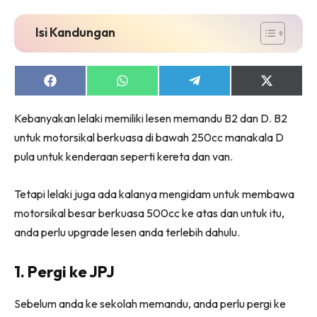
Isi Kandungan
Share
Share
Share
Share
on
on
on
on
Facebook
WhatsApp
Telegram
X
Kebanyakan lelaki memiliki lesen memandu B2 dan D. B2
(Twitter)
untuk motorsikal berkuasa di bawah 250cc manakala D
pula untuk kenderaan seperti kereta dan van.
Tetapi lelaki juga ada kalanya mengidam untuk membawa
motorsikal besar berkuasa 500cc ke atas dan untuk itu,
anda perlu upgrade lesen anda terlebih dahulu.
1. Pergi ke JPJ
Sebelum anda ke sekolah memandu, anda perlu pergi ke