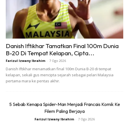
Danish Iftikhar Tamatkan Final 100m Dunia
5. Latihan menunggang di litar 9.5 jam
B-20 Di Tempat Kelapan, Cipta...
Farizul Izwany Ibrahim
-
7 Ogo 2026
Selesai kelas teori, anda perlu menjalani latihan selama 9
Danish Iftikhar menamatkan final 100m Dunia B-20 di tempat
jam di litar yang disediakan. Lagi setengah jam adalah ujian
kelapan, sekali gus mencipta sejarah sebagai pelari Malaysia
penilaian yang dipanggil sebagai QTI.
pertama mara ke pentas akhir.
Anda mungkin berminat dengan
5 Sebab Kenapa Spider-Man Menjadi Francais Komik Ke
Filem Paling Berjaya
Farizul Izwany Ibrahim
-
7 Ogo 2026