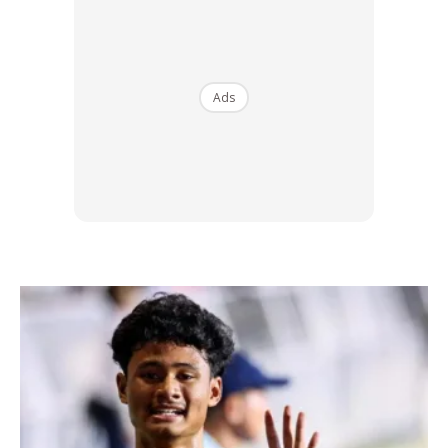
teori. Mungkin agak bosan terutamanya bagi pemegang
lesen yang berpengalaman.
Ads
Ads