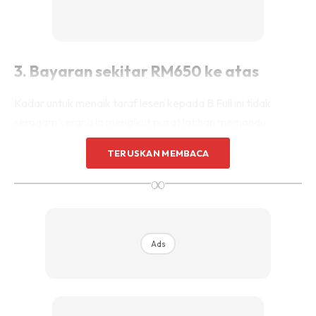
3. Bayaran sekitar RM650 ke atas
Kadar untuk menaik taraf lesen kepada B Full ini tidak
seragam kerana ia mengikut pusat latihan memandu
tersebut.
TERUSKAN MEMBACA
∞
Jika ada promosi, anda mungkin mendapat dengan harga di
bawah RM400 tetapi pada kadar biasa, ianya bernilai
RM650 dan ke atas.
Ads
4. Ikuti kelas teori 2 jam
Sebelum menunggang di litar, ada sesetengah pusat latihan
memandu memerlukan anda untuk mengikuti semula kelas