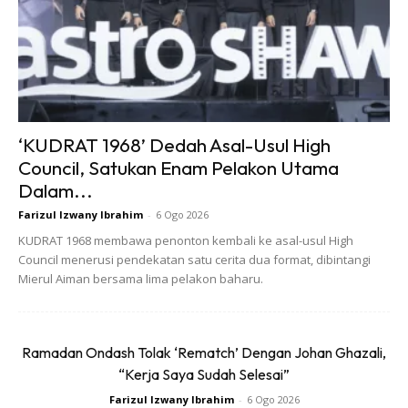
‘KUDRAT 1968’ Dedah Asal-Usul High
Council, Satukan Enam Pelakon Utama
Dalam...
Farizul Izwany Ibrahim
-
6 Ogo 2026
KUDRAT 1968 membawa penonton kembali ke asal-usul High
Council menerusi pendekatan satu cerita dua format, dibintangi
Mierul Aiman bersama lima pelakon baharu.
Ramadan Ondash Tolak ‘Rematch’ Dengan Johan Ghazali,
Rekaan bahu yang lebih besar ini mungkin antara trend
“Kerja Saya Sudah Selesai”
terhangat di kalangan golongan lelaki yang mahukan
Farizul Izwany Ibrahim
-
6 Ogo 2026