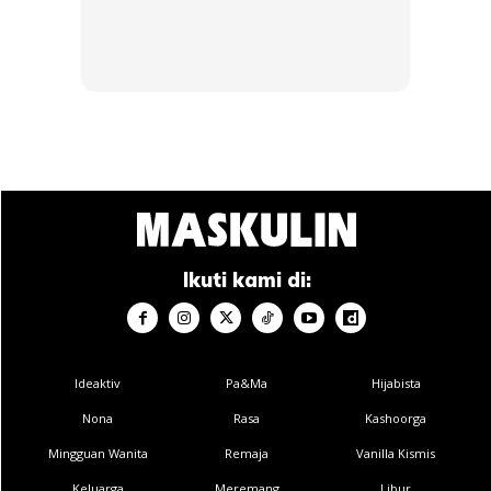
Ikuti kami di:
Ideaktiv
Pa&Ma
Hijabista
Nona
Rasa
Kashoorga
Mingguan Wanita
Remaja
Vanilla Kismis
Keluarga
Meremang
Libur