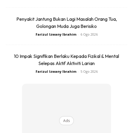
sesuatu kelainan dalam gaya formal mereka. Walaupun
tampak sedikit elemen 80-an, namun rekaan ini
Penyakit Jantung Bukan Lagi Masalah Orang Tua,
menunjukkan “bigger is better”. Lebih kemas dan lebih
Golongan Muda Juga Berisiko
sophisticated. Antara barisan pereka yang mula
Farizul Izwany Ibrahim
-
6 Ogo 2026
menghidupkan trend baru ini adalah Balenciaga dan
Vivienne Westwood.
10 Impak Signifikan Berlaku Kepada Fizikal & Mental
RAINWEAR
Selepas Aktif Aktiviti Larian
Farizul Izwany Ibrahim
-
5 Ogo 2026
Ads