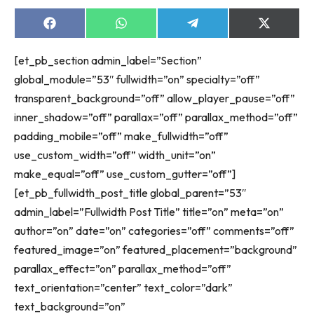
Share
Share
Share
Share
on
on
on
on
Facebook
WhatsApp
Telegram
X
[et_pb_section admin_label=”Section”
(Twitter)
global_module=”53″ fullwidth=”on” specialty=”off”
transparent_background=”off” allow_player_pause=”off”
inner_shadow=”off” parallax=”off” parallax_method=”off”
padding_mobile=”off” make_fullwidth=”off”
use_custom_width=”off” width_unit=”on”
make_equal=”off” use_custom_gutter=”off”]
[et_pb_fullwidth_post_title global_parent=”53″
admin_label=”Fullwidth Post Title” title=”on” meta=”on”
author=”on” date=”on” categories=”off” comments=”off”
featured_image=”on” featured_placement=”background”
parallax_effect=”on” parallax_method=”off”
text_orientation=”center” text_color=”dark”
text_background=”on”