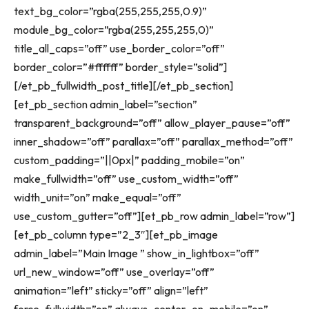
text_bg_color=”rgba(255,255,255,0.9)”
module_bg_color=”rgba(255,255,255,0)”
title_all_caps=”off” use_border_color=”off”
border_color=”#ffffff” border_style=”solid”]
[/et_pb_fullwidth_post_title][/et_pb_section]
[et_pb_section admin_label=”section”
transparent_background=”off” allow_player_pause=”off”
inner_shadow=”off” parallax=”off” parallax_method=”off”
custom_padding=”||0px|” padding_mobile=”on”
make_fullwidth=”off” use_custom_width=”off”
width_unit=”on” make_equal=”off”
use_custom_gutter=”off”][et_pb_row admin_label=”row”]
[et_pb_column type=”2_3″][et_pb_image
admin_label=”Main Image ” show_in_lightbox=”off”
url_new_window=”off” use_overlay=”off”
animation=”left” sticky=”off” align=”left”
force_fullwidth=”on” always_center_on_mobile=”on”