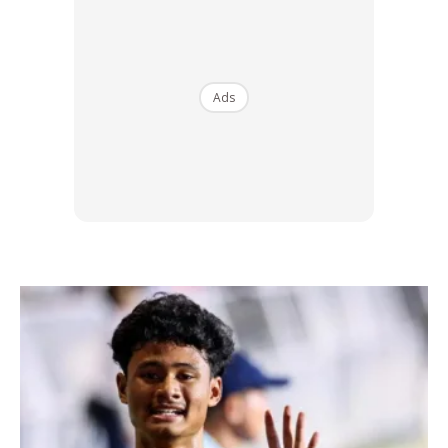
Ads
Ads
Dalam ucapannya, Presiden menyatakan bahawa kejayaan
ini adalah lambang ketabahan dan keberanian rakyat
Uzbekistan, dan beliau yakin pencapaian ini bakal
menyatukan rakyat serta menjadi inspirasi buat generasi
muda.
Pelaburan Bola Sepak Sejak 2018
Di sebalik kejayaan ini, sebenarnya Uzbekistan telah lama
merancang dan melabur dalam pembangunan bola sepak.