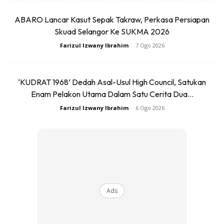
ABARO Lancar Kasut Sepak Takraw, Perkasa Persiapan
Skuad Selangor Ke SUKMA 2026
Hasil pelaburan ini mula kelihatan bukan hanya dengan
Farizul Izwany Ibrahim
-
7 Ogo 2026
kelayakan ke Piala Dunia, tetapi juga apabila Uzbekistan
layak menyertai kejohanan bola sepak Sukan Olimpik buat
‘KUDRAT 1968’ Dedah Asal-Usul High Council, Satukan
kali pertama pada tahun lepas.
Enam Pelakon Utama Dalam Satu Cerita Dua...
Farizul Izwany Ibrahim
-
6 Ogo 2026
BACA LAGI :
“Selamat Jahanam Liga Malaysia, ” Hardi
Jaafar Minta Maaf Atas Luahan Perasaan
Ads