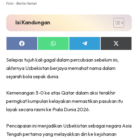
Foto : Berita Harian
Isi Kandungan
Share
Share
Share
Share
on
on
on
on
Facebook
WhatsApp
Telegram
X
Selepas tujuh kali gagal dalam percubaan sebelum ini,
(Twitter)
akhirnya Uzbekistan berjaya memahat nama dalam
sejarah bola sepak dunia.
Kemenangan 3-0 ke atas Qatar dalam aksi terakhir
peringkat kumpulan kelayakan memastikan pasukan itu
layak secara rasmi ke Piala Dunia 2026.
Pencapaian ini menjadikan Uzbekistan sebagai negara Asia
Tengah pertama yang melayakkan diri ke kejohanan