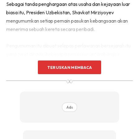
Sebagai tanda penghargaan atas usaha dan kejayaan luar
biasa itu, Presiden Uzbekistan, Shavkat Mirziyoyev
mengumumkan setiap pemain pasukan kebangsaan akan
menerima sebuah kereta secara peribadi.
Pengumuman itu dibuat selepas perlawanan bersejarah itu
yang turut dihadiri beberapa pemimpin antarabangsa
termasuk Perdana Menteri Slovakia dan Presiden Bulgaria.
TERUSKAN MEMBACA
∞
Langkah itu bukan sekadar simbolik ia menjadi cerminan
betapa seriusnya kerajaan Uzbekistan dalam menghargai
perjuangan atlet negara mereka.
Ads