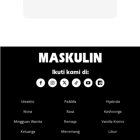
White Wolves & Harapan di Pentas
Dunia
Pasukan yang digelar White Wolves ini kini menjadi
Ikuti kami di:
tumpuan seluruh rakyat Uzbekistan.
Ideaktiv
Pa&Ma
Hijabista
Nona
Rasa
Kashoorga
Mingguan Wanita
Remaja
Vanilla Kismis
Ads
Keluarga
Meremang
Libur