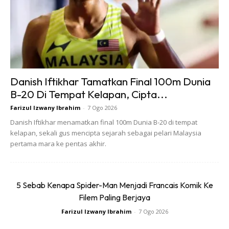
Sejak 2018, kerajaan telah menubuhkan akademi bola
sepak di 14 wilayah negara untuk membina asas kukuh
pemain muda.
Pada tahun 2019 pula, Mirziyoyev menandatangani arahan
Danish Iftikhar Tamatkan Final 100m Dunia
khas bagi memperkasakan program bola sepak
B-20 Di Tempat Kelapan, Cipta...
kebangsaan.
Farizul Izwany Ibrahim
-
7 Ogo 2026
Danish Iftikhar menamatkan final 100m Dunia B-20 di tempat
kelapan, sekali gus mencipta sejarah sebagai pelari Malaysia
pertama mara ke pentas akhir.
5 Sebab Kenapa Spider-Man Menjadi Francais Komik Ke
Ads
Filem Paling Berjaya
Farizul Izwany Ibrahim
-
7 Ogo 2026