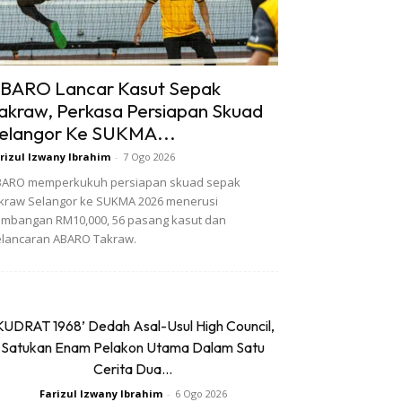
BARO Lancar Kasut Sepak
akraw, Perkasa Persiapan Skuad
elangor Ke SUKMA...
rizul Izwany Ibrahim
-
7 Ogo 2026
BARO memperkukuh persiapan skuad sepak
kraw Selangor ke SUKMA 2026 menerusi
mbangan RM10,000, 56 pasang kasut dan
lancaran ABARO Takraw.
KUDRAT 1968’ Dedah Asal-Usul High Council,
Satukan Enam Pelakon Utama Dalam Satu
Cerita Dua...
Farizul Izwany Ibrahim
-
6 Ogo 2026