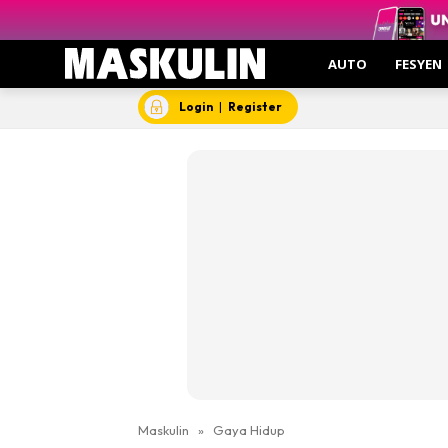
AUTO
FESYEN
Login
|
Register
Maskulin
»
Gaya Hidup