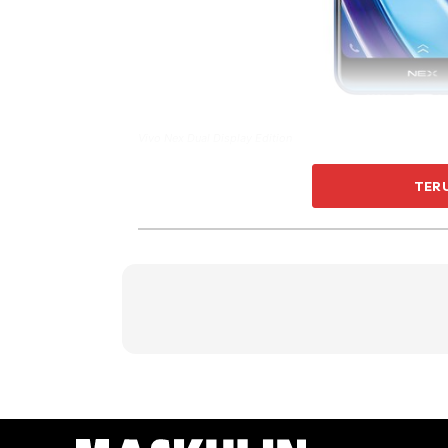
Vivo Nex Dual Display Edition
Walaupun sebelum ini Nubia X pernah muncul d
TER
execution
Vivo melakukannya dengan lebih b
Vivo Nex Dual Display Edition mempunyai sk
dengan resolusi 1920 x 1080 piksel.