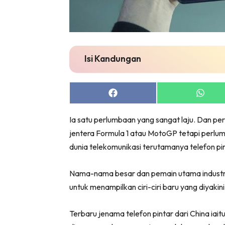
Isi Kandungan
Share
Share
on
on
Facebook
Whats
Ia satu perlumbaan yang sangat laju. Dan pe
jentera Formula 1 atau MotoGP tetapi perlum
dunia telekomunikasi terutamanya telefon pin
Nama-nama besar dan pemain utama industri p
untuk menampilkan ciri-ciri baru yang diyak
Terbaru jenama telefon pintar dari China iai