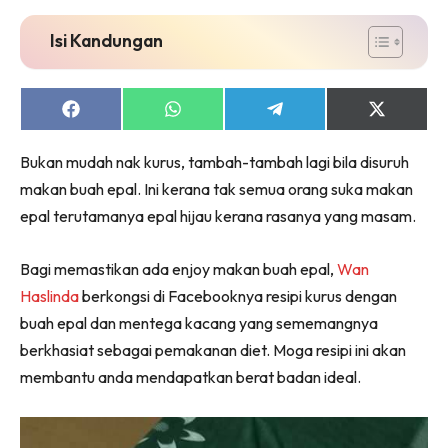
Isi Kandungan
Share
Share
Share
Share
on
on
on
on
Facebook
WhatsApp
Telegram
X
Bukan mudah nak kurus, tambah-tambah lagi bila disuruh
(Twitter)
makan buah epal. Ini kerana tak semua orang suka makan
epal terutamanya epal hijau kerana rasanya yang masam.
Bagi memastikan ada enjoy makan buah epal,
Wan
Haslinda
berkongsi di Facebooknya resipi kurus dengan
buah epal dan mentega kacang yang sememangnya
berkhasiat sebagai pemakanan diet. Moga resipi ini akan
membantu anda mendapatkan berat badan ideal.