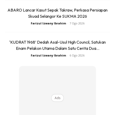
3. Siap curah atas epal yang di hiris tu tadi.
4. Nak lebih yummy lagi, tabur kismis.
ABARO Lancar Kasut Sepak Takraw, Perkasa Persiapan
5. Lepas tu boleh la ngapp ?
Skuad Selangor Ke SUKMA 2026
Farizul Izwany Ibrahim
-
7 Ogo 2026
‘KUDRAT 1968’ Dedah Asal-Usul High Council, Satukan
Enam Pelakon Utama Dalam Satu Cerita Dua...
Farizul Izwany Ibrahim
-
6 Ogo 2026
Ads
Ads
Resepi ni elok di makan waktu pagi dan petang selepas
Asar.