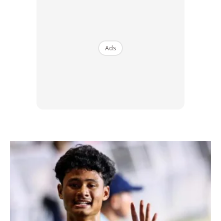
Ads
Ads
Ada yang lebih enjoy buat rasa nak lalu makan.
Bahan-bahan:
Epal hijau sebiji
Epal merah sebiji
Peanut butter kosong