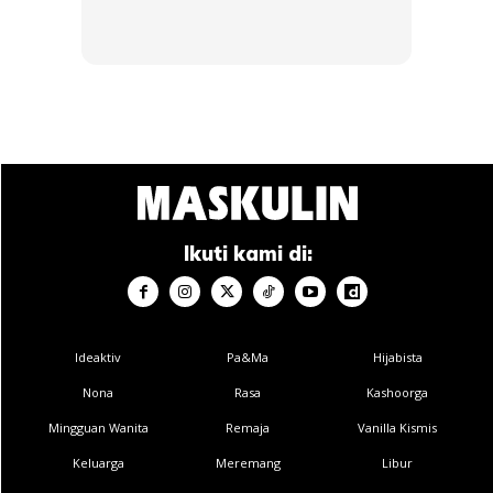
Anda mungkin berminat dengan
Ikuti kami di:
SHOPEE MY
SHOPEE MY
CENDAWAN RANGUP BY
[500g – 1kg] Frozen Halal
HERO CHEF
Dimsum / Dimsum Sejuk
B...
RM14.6
RM24
RM14.6
RM49
Ideaktiv
Pa&Ma
Hijabista
Nona
Rasa
Kashoorga
Buy Now
Buy Now
Mingguan Wanita
Remaja
Vanilla Kismis
Keluarga
Meremang
Libur
1
/
5
❮
❯