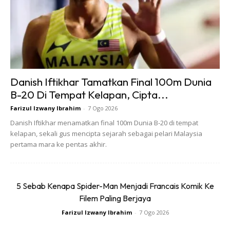
Susu low fat milk
Danish Iftikhar Tamatkan Final 100m Dunia
B-20 Di Tempat Kelapan, Cipta...
Ads
Farizul Izwany Ibrahim
-
7 Ogo 2026
Danish Iftikhar menamatkan final 100m Dunia B-20 di tempat
kelapan, sekali gus mencipta sejarah sebagai pelari Malaysia
pertama mara ke pentas akhir.
Cara membuatnya:
5 Sebab Kenapa Spider-Man Menjadi Francais Komik Ke
Filem Paling Berjaya
1. Epal hijau/merah hiris seperti dalam gambar.
Farizul Izwany Ibrahim
-
7 Ogo 2026
2. Lepas tu, susu blender sekali dengan peanut butter.