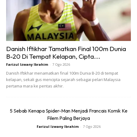
4) TURUNKAN BERAT BADAN
MASKULIN sendiri telah melihat banyak testimoni orang
yang berjaya turunkan berat badan dengan berkala dan
baik dengan hanya melakukan larian. Pembakarana kalori
Danish Iftikhar Tamatkan Final 100m Dunia
yang efisien akan berlaku jika anda sentiasa konsisten
B-20 Di Tempat Kelapan, Cipta...
melakukan aktiviti larian sekali gus membakar lemak yang
Farizul Izwany Ibrahim
-
7 Ogo 2026
degil.
Danish Iftikhar menamatkan final 100m Dunia B-20 di tempat
kelapan, sekali gus mencipta sejarah sebagai pelari Malaysia
pertama mara ke pentas akhir.
5 Sebab Kenapa Spider-Man Menjadi Francais Komik Ke
Filem Paling Berjaya
Farizul Izwany Ibrahim
-
7 Ogo 2026