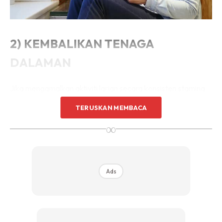
2) KEMBALIKAN TENAGA
DALAMAN
Jika mengamalkan aktiviti larian secara konsisten stamina
anda akan bertambah. Dan bila stamina bertambah secara
TERUSKAN MEMBACA
tak langsung tenaga dalaman atau batin anda juga akan
∞
meningkat. Selain anda pasangan juga akan dapat merasa
kelebihan ini, bukan? Jadi teruskan berlari untuk anda terus
mantap.
Ads