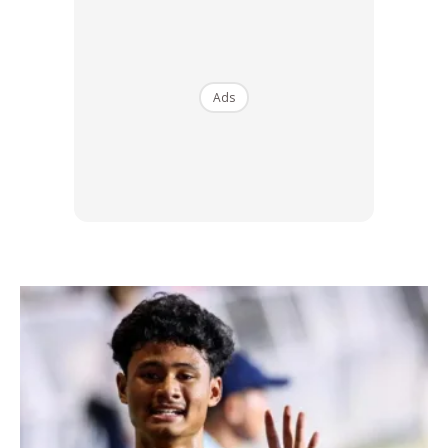
Ads
Ads
3) KESIHATAN JANTUNG
Antara kelebihan kesihatan yang anda perolehi ialah
meningkatkan kadar kesihatan kardiovaskular atau
jantung. Dengan setiap aktiviti larian anda akan melatih
jantung untuk bekerja dan membantu pengaliran darah
dengan baik. Anda secara tak langsung boleh
mengurabgkan risiko serangan jantung, darah tinggi atau
strok.