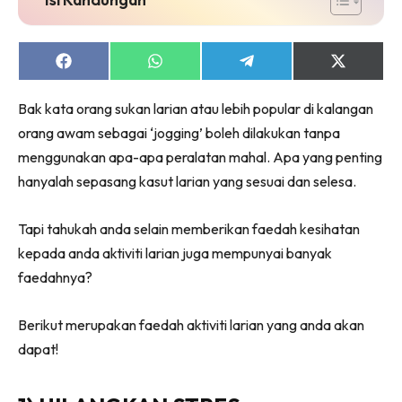
Share
Share
Share
Share
on
on
on
on
Facebook
WhatsApp
Telegram
X
Bak kata orang sukan larian atau lebih popular di kalangan
(Twitter)
orang awam sebagai ‘jogging’ boleh dilakukan tanpa
menggunakan apa-apa peralatan mahal. Apa yang penting
hanyalah sepasang kasut larian yang sesuai dan selesa.
Tapi tahukah anda selain memberikan faedah kesihatan
kepada anda aktiviti larian juga mempunyai banyak
faedahnya?
Berikut merupakan faedah aktiviti larian yang anda akan
dapat!