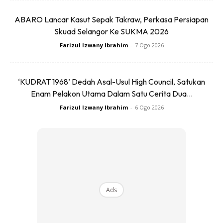
ABARO Lancar Kasut Sepak Takraw, Perkasa Persiapan
Skuad Selangor Ke SUKMA 2026
3. Pening-pening & Peluh Sejuk
Farizul Izwany Ibrahim
-
7 Ogo 2026
Antara sipmton serangan jantung lain ialah rasa pening dan
pengaliran peluh sejuk yang luar biasa. Pengepaman darah
‘KUDRAT 1968’ Dedah Asal-Usul High Council, Satukan
yang tidak lancar ke jantung juga mengakibatkan sekatan
Enam Pelakon Utama Dalam Satu Cerita Dua...
terhadap aliran darah kepada bahagian otak yang
Farizul Izwany Ibrahim
-
6 Ogo 2026
mengakibatkan anda rasa pening-terutamanya ketika
bangun serta merta dari karusi atau katil.
4.Tak Selesa Pada Bahagian Dada
Kandungan oksigen yang tidak mencukupi pada otot-otot
Ads
jantung boleh menyebabkan rasa tidak selesa pada
bahagian dada anda. Rasa tidak selesa boleh berubah