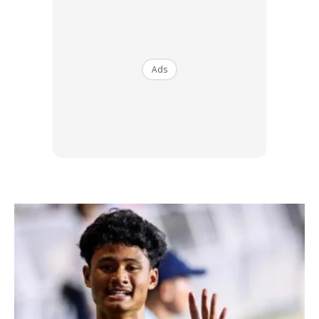
Ads
1. Kepenatan Melampau
Pembuluh arteri menjadi sempit dan mengakibatkan darah
yang dipam ke jantung anda berkurangan. Ini menyebabkan
jantung anda terpaksa bekerja lebih kuat daripada biasa
seterusnya mengakitkan anda jadi letihd an lesu tanpa
sebab. berhati-hati jika anda berasa letih melampau
walaupun tak buat kerja apa-apa atau pergi bersenam.
2. Nafas Pendek