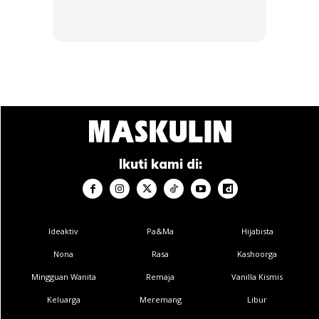
menjadi sakit sehingga sakit jantung sebenar dirasai.
Anda mungkin berminat dengan
Ikuti kami di:
SHOPEE MY
SHOPEE MY
CENDAWAN RANGUP BY
[500g – 1kg] Frozen Halal
HERO CHEF
Dimsum / Dimsum Sejuk
Ideaktiv
Pa&Ma
Hijabista
B...
Nona
Rasa
Kashoorga
RM14.6
RM24
RM14.6
RM49
Mingguan Wanita
Remaja
Vanilla Kismis
Buy Now
Buy Now
Keluarga
Meremang
Libur