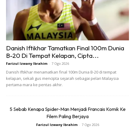
Hari demi hari anda berasakan nafas anda semakin pendek
ataupun sukar bernafas, jaga-jaga kerana anda mungkin
akan mengalamai serangan jantung. Apabila kurang darah
dapat dipam ke jantung, ia mengakibatkan kurangnya
oksigen dapat dibawa ke bahagian paru-paru yang menjadi
Danish Iftikhar Tamatkan Final 100m Dunia
punca nafas pendek. Simptom ini merupakan antara anda
B-20 Di Tempat Kelapan, Cipta...
bakal mendapat serangan jantung.
Farizul Izwany Ibrahim
-
7 Ogo 2026
Danish Iftikhar menamatkan final 100m Dunia B-20 di tempat
kelapan, sekali gus mencipta sejarah sebagai pelari Malaysia
pertama mara ke pentas akhir.
Ads
5 Sebab Kenapa Spider-Man Menjadi Francais Komik Ke
Filem Paling Berjaya
Farizul Izwany Ibrahim
-
7 Ogo 2026