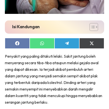
Isi Kandungan
Share
Share
Share
Share
on
on
on
on
Facebook
WhatsApp
Telegram
X
Penyakit yang paling ditakuti lelaki. Sakit jantung boleh
(Twitter)
menyerang secara tiba-tiba ataupun melalui gejala awal
yang dapat dikesan. Ia terjadi akibat pembuluh arteri
dalam jantung yang menjadi semakin sempit akibat plak
yang terbentuk daripada kolestrol. Dinding arteri yang
semakin menyempit ini menyebabkan darah mengalir
dalam kuantiti yang tidak mencukupi hingga menyebabkan
serangan jantung berlaku.