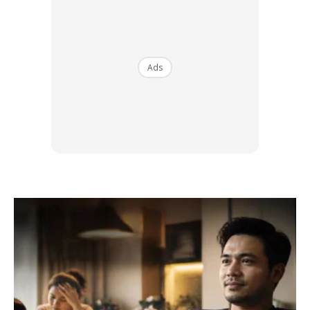
Ads
Manusia tiada yang sempurna, kita sebagai manusia yang
penuh dengan kekurangan, pastinya mempunyai tingkah
laku yang buruk bukan? Sebaiknya jangan sampai anak lihat
tingkah laku negatif di depan anak anda. Seperti menghisap
rokok, bermain judi, melihat video yang tidak sepatutnya.
Anak sedang membesar, anda adalah salah seorang ikon
yang bakal diikutinya kelak.