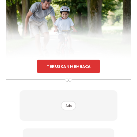
TERUSKAN MEMBACA
∞
2. Sembunyikan tingkah laku negatif depan anak
Ads
Ads