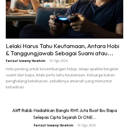
Lelaki Harus Tahu Keutamaan, Antara Hobi
& Tanggungjawab Sebagai Suami atau...
3. Jangan marah anak sampai tak ingat dunia
Farizul Izwany Ibrahim
-
10 Ogo 2026
Hobi penting untuk keseimbangan hidup, tetapi apabila bergelar
suami dan bapa, lelaki perlu tahu keutamaan. Keluarga bukan
penghalang kebebasan, sebaliknya amanah yang menuntut
kehadiran.
Ads
Aliff Rakib Hadiahkan Banglo RM1 Juta Buat Ibu Bapa
Selepas Cipta Sejarah Di ONE...
Farizul Izwany Ibrahim
-
10 Ogo 2026