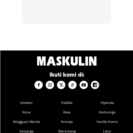
4. Rajin-rajin berbual dengan anak
Ikuti kami di:
Ads
Ideaktiv
Pa&Ma
Hijabista
Nona
Rasa
Kashoorga
Mingguan Wanita
Remaja
Vanilla Kismis
Keluarga
Meremang
Libur