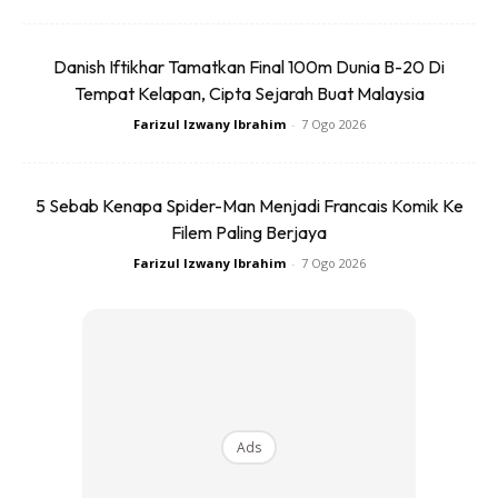
Danish Iftikhar Tamatkan Final 100m Dunia B-20 Di
Jika hendak menegur anak, jangan sampai sanggup
Tempat Kelapan, Cipta Sejarah Buat Malaysia
memukul anak. Anak perlukan sokongan dan juga kasih
Farizul Izwany Ibrahim
-
7 Ogo 2026
sayang. Memang anak lebih takutkan ayah berbanding
ibunya. Cukup anda menegur dengan cara baik dan tidak
perlu naik tangan.
Jika anda naik tangan dan memukulnya,
5 Sebab Kenapa Spider-Man Menjadi Francais Komik Ke
anak anda pasti akan mengingatinya sehingga dewasa.
Filem Paling Berjaya
Kesan pukulan tidak kekal di tubuh badan, namun kesannya
Farizul Izwany Ibrahim
-
7 Ogo 2026
di hati akan diingati sampai bila-bila
Ads