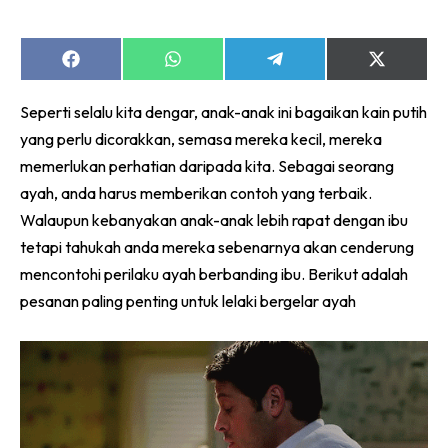
Share
Share
Share
Share
on
on
on
on
Facebook
WhatsApp
Telegram
X
Seperti selalu kita dengar, anak-anak ini bagaikan kain putih
(Twitter)
yang perlu dicorakkan, semasa mereka kecil, mereka
memerlukan perhatian daripada kita.
Sebagai seorang
ayah, anda harus memberikan contoh yang terbaik.
Walaupun kebanyakan anak-anak lebih rapat dengan ibu
tetapi tahukah anda mereka sebenarnya akan cenderung
mencontohi perilaku ayah berbanding ibu. Berikut adalah
pesanan paling penting untuk lelaki bergelar ayah