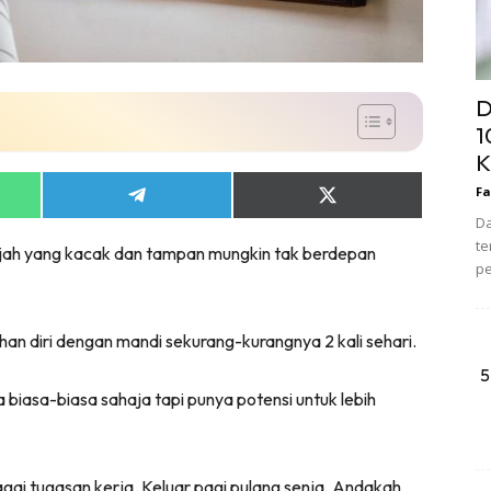
D
1
K
Fa
Share
Share
on
on
Da
App
Telegram
X
te
ajah yang kacak dan tampan mungkin tak berdepan
(Twitter)
pe
n diri dengan mandi sekurang-kurangnya 2 kali sehari.
5
iasa-biasa sahaja tapi punya potensi untuk lebih
ai tugasan kerja. Keluar pagi pulang senja. Andakah