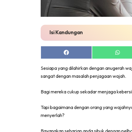
Isi Kandungan
Share
Share
on
on
Facebook
Whats
Sesiapa yang dilahirkan dengan anugerah w
sangat dengan masalah penjagaan wajah.
Bagi mereka cukup sekadar menjaga kebersiha
Tapi bagaimana dengan orang yang wajahnya b
menyerlah?
Bayangkan seharian anda sibuk dengan pelbag