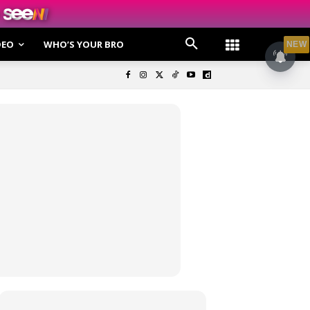
DEO
WHO’S YOUR BRO
NEW
olisi Privasi