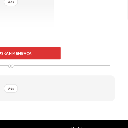
Ads
da seselum tidur, bukan?
USKAN MEMBACA
∞
Ads