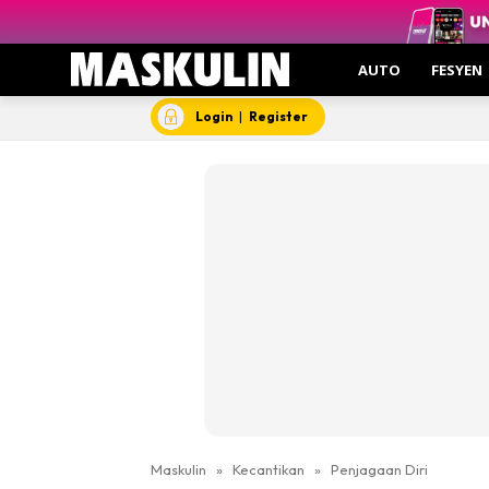
AUTO
FESYEN
Login
|
Register
Maskulin
»
Kecantikan
»
Penjagaan Diri