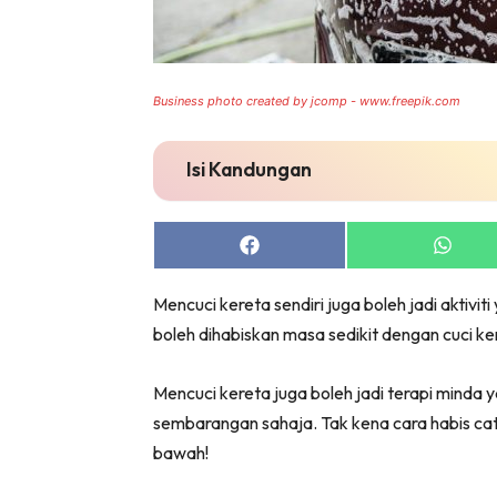
Business photo created by jcomp - www.freepik.com
Isi Kandungan
Share
Share
on
on
Facebook
Whats
Mencuci kereta sendiri juga boleh jadi aktiv
boleh dihabiskan masa sedikit dengan cuci ker
Mencuci kereta juga boleh jadi terapi minda 
sembarangan sahaja. Tak kena cara habis cat k
bawah!