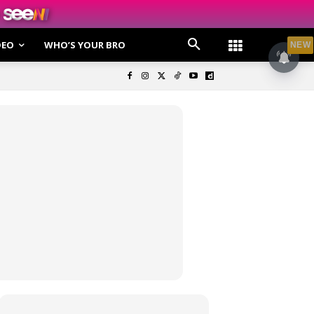
DEO
WHO’S YOUR BRO
NEW
olisi Privasi