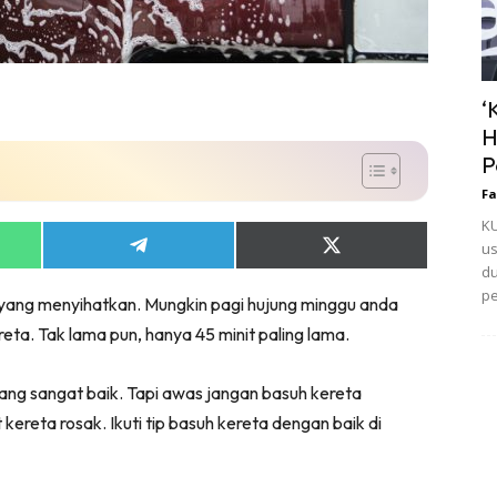
‘
H
P
Fa
KU
us
Share
Share
on
on
du
App
Telegram
X
pe
iti yang menyihatkan. Mungkin pagi hujung minggu anda
(Twitter)
eta. Tak lama pun, hanya 45 minit paling lama.
yang sangat baik. Tapi awas jangan basuh kereta
ereta rosak. Ikuti tip basuh kereta dengan baik di