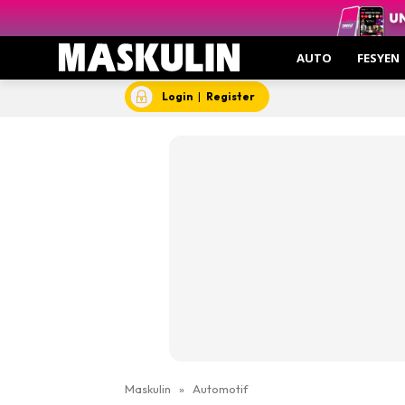
AUTO
FESYEN
Login
|
Register
Maskulin
»
Automotif