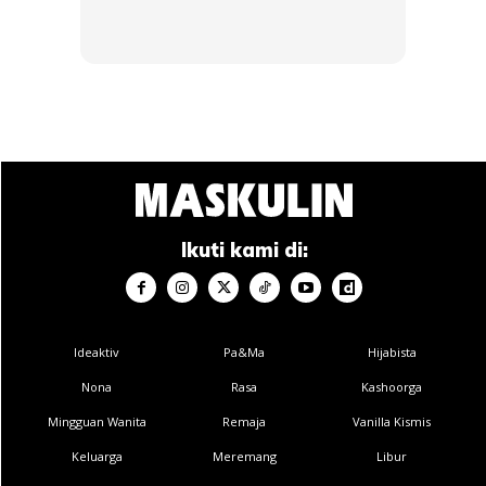
Ads
Ikuti kami di:
4. Buka butang bila duduk
Ideaktiv
Pa&Ma
Hijabista
Nona
Rasa
Kashoorga
Mingguan Wanita
Remaja
Vanilla Kismis
Keluarga
Meremang
Libur