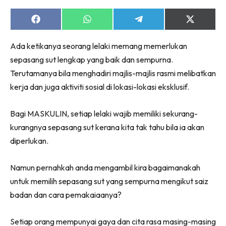
Share
Share
Share
Share
on
on
on
on
Facebook
WhatsApp
Telegram
X
Ada ketikanya seorang lelaki memang memerlukan
(Twitter)
sepasang sut lengkap yang baik dan sempurna.
Terutamanya bila menghadiri majlis-majlis rasmi melibatkan
kerja dan juga aktiviti sosial di lokasi-lokasi eksklusif.
Bagi MASKULIN, setiap lelaki wajib memiliki sekurang-
kurangnya sepasang sut kerana kita tak tahu bila ia akan
diperlukan.
Namun pernahkah anda mengambil kira bagaimanakah
untuk memilih sepasang sut yang sempurna mengikut saiz
badan dan cara pemakaiaanya?
Setiap orang mempunyai gaya dan cita rasa masing-masing