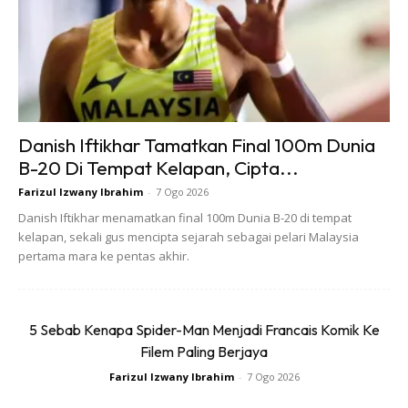
Jangan jadi mangsa tersasalah pilih saiz. Antara beberapa
perkara yang anda harus ambil kira sebelum membeli sut
ialah bahagian bahu,
trouser break, mid section
dan
Danish Iftikhar Tamatkan Final 100m Dunia
kepanjangan lengan. Anda boleh rujuk saiz sesuai dengan
B-20 Di Tempat Kelapan, Cipta...
tukang jahit atau juru jual bagi sut
ready made
.
Farizul Izwany Ibrahim
-
7 Ogo 2026
Danish Iftikhar menamatkan final 100m Dunia B-20 di tempat
3. Warna sesuai
kelapan, sekali gus mencipta sejarah sebagai pelari Malaysia
pertama mara ke pentas akhir.
5 Sebab Kenapa Spider-Man Menjadi Francais Komik Ke
Filem Paling Berjaya
Farizul Izwany Ibrahim
-
7 Ogo 2026