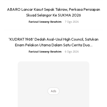
ABARO Lancar Kasut Sepak Takraw, Perkasa Persiapan
Skuad Selangor Ke SUKMA 2026
Farizul Izwany Ibrahim
-
7 Ogo 2026
‘KUDRAT 1968’ Dedah Asal-Usul High Council, Satukan
Enam Pelakon Utama Dalam Satu Cerita Dua...
Ia satu
rule
yang cukup mudah. Jika anda memakai kasut
Farizul Izwany Ibrahim
-
6 Ogo 2026
berwarna coklat pastikan tali pinggang juga mempunyai
warna yang sama. Anda tak perlu warna yang tepat sama,
tapi cukuplah nampak lebih kurang. Jangan sesekali guna
kombinasi hitam dan coklat untuk kasut dan tali pinggang.
BACA: 8 Stail Fesyen Lelaki Kurus Kena Ikut, Kalau
Ads
Tak Mahu Tampil Sekeping