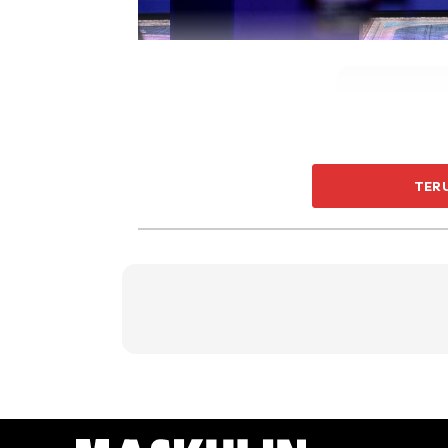
TER
Jelas Ketua Pegawai Eksekutif WUIF, Marha
sambutan Hari Kebangsaan ke-66, buat per
peranan orang dewasa dalam membawa misi 
Abrar’.