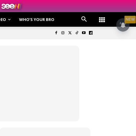
DEO
WHO’S YOUR BRO
NEW
olisi Privasi