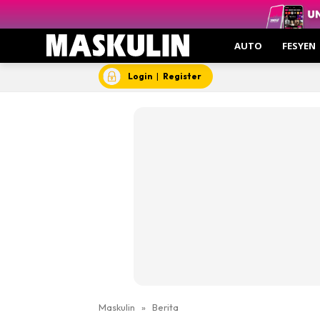
AUTO
FESYEN
Login
|
Register
Maskulin
»
Berita