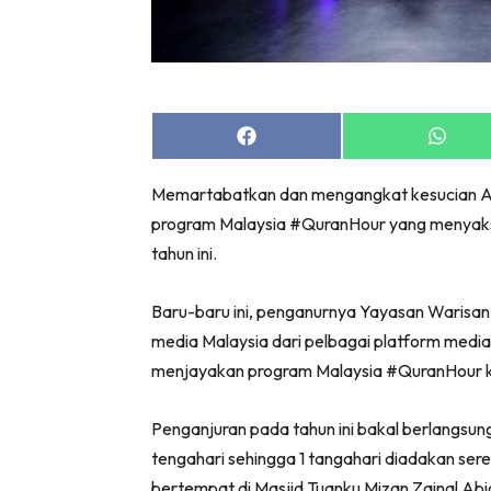
Share
Share
on
on
Facebook
Whats
Memartabatkan dan mengangkat kesucian Al-
program Malaysia #QuranHour yang menyaksi
tahun ini.
Baru-baru ini, penganurnya Yayasan Warisa
media Malaysia dari pelbagai platform med
menjayakan program Malaysia #QuranHour k
Penganjuran pada tahun ini bakal berlangsu
tengahari sehingga 1 tangahari diadakan sere
bertempat di Masjid Tuanku Mizan Zainal Ab