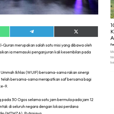
1
K
Share
Share
A
on
on
App
Telegram
X
Quran merupakan salah satu misi yang dibawa oleh
Fa
(Twitter)
kan ia memasuki penganjuran kali kesembilan pada
Me
te
ke
n Ummah Ikhlas (WUIF) bersama-sama rakan sinergi
ia telah bersama-sama merapatkan saf bersama bagi
e-9.
ng pada 30 Ogos selama satu jam bermula pada jam 12
ntak di seluruh negara dengan lokasi perdana
idin (MTMZA), Putrajaya.