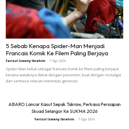
Ia mengangkat bakat tempatan serta memberi ruang
kepada belia untuk meraikan pencapaian dan kreativiti
mereka dalam suasana inklusif dan progresif.
Pendekatan ini mengukuhkan kedudukan e-sukan sebagai
5 Sebab Kenapa Spider-Man Menjadi
sebahagian daripada gerakan budaya kontemporari
Francais Komik Ke Filem Paling Berjaya
negara.
Farizul Izwany Ibrahim
-
7 Ogo 2026
Spider-Man kekal sebagai francais komik ke filem paling berjaya
Barisan Artis dan Persembahan Pentas
kerana wataknya dekat dengan penonton, kuat dengan nostalgia
dan sentiasa relevan merentas generasi.
Menghidupkan suasana dan menyemarakkan lagi
kemeriahan acara, Astro membawakan barisan artis yang
bukan sahaja terkenal di persada muzik tanah air, malah
ABARO Lancar Kasut Sepak Takraw, Perkasa Persiapan
turut menampilkan bakat baharu yang sedang meningkat
Skuad Selangor Ke SUKMA 2026
naik.
Farizul Izwany Ibrahim
-
7 Ogo 2026