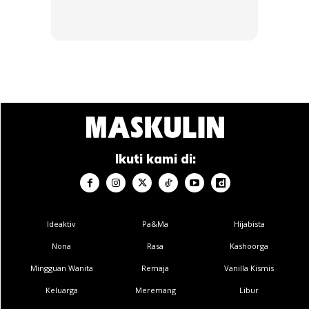
Artis Persembahan:
Mimi Fly
Aisha Retno
Perserta Big Stage Alpha
Firdaus Rahmat
Ikuti kami di:
Bunga Isme
Layla Sania
Wani Kayrie
Ideaktiv
Pa&Ma
Hijabista
Shahrol Kamal
Nona
Rasa
Kashoorga
Isaac Voo
Mingguan Wanita
Remaja
Vanilla Kismis
Lucidrari & Neil
Keluarga
Meremang
Libur