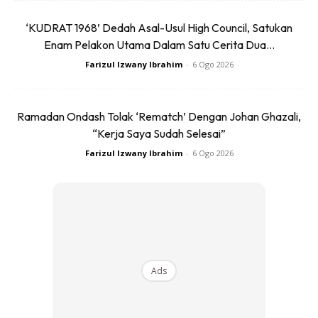
‘KUDRAT 1968’ Dedah Asal-Usul High Council, Satukan
Enam Pelakon Utama Dalam Satu Cerita Dua...
Farizul Izwany Ibrahim
-
6 Ogo 2026
Ads
Ramadan Ondash Tolak ‘Rematch’ Dengan Johan Ghazali,
“Kerja Saya Sudah Selesai”
Farizul Izwany Ibrahim
-
6 Ogo 2026
Kehadiran artis-artis ini dijangka memberi sentuhan dinamik
kepada acara, menjadikannya bukan sahaja medan
persaingan e-sukan, tetapi juga sebuah festival hiburan
yang dinanti-nantikan.
Ads
Antara nama yang bakal menyerikan pentas termasuk: