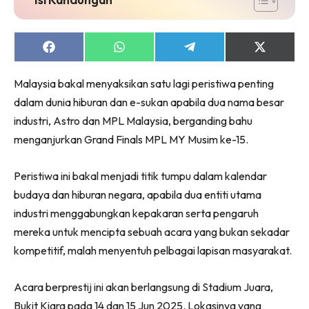
Share
Share
Share
Share
on
on
on
on
Facebook
WhatsApp
Telegram
X
Malaysia bakal menyaksikan satu lagi peristiwa penting
(Twitter)
dalam dunia hiburan dan e-sukan apabila dua nama besar
industri, Astro dan MPL Malaysia, berganding bahu
menganjurkan Grand Finals MPL MY Musim ke-15.
Peristiwa ini bakal menjadi titik tumpu dalam kalendar
budaya dan hiburan negara, apabila dua entiti utama
industri menggabungkan kepakaran serta pengaruh
mereka untuk mencipta sebuah acara yang bukan sekadar
kompetitif, malah menyentuh pelbagai lapisan masyarakat.
Acara berprestij ini akan berlangsung di Stadium Juara,
Bukit Kiara pada 14 dan 15 Jun 2025. Lokasinya yang