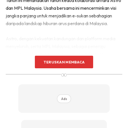
Tahun ini menandakan tahun kedua kolaborasi antara Astro
dan MPL Malaysia. Usaha bersama ini mencerminkan visi
jangka panjang untuk menjadikan e-sukan sebahagian
daripada landskap hiburan arus perdana di Malaysia.
Astro, dengan kekuatan kandungan dan platform media
menyeluruh, serta MPL Malaysia, sebagai peneraju
komuniti e-sukan tempatan, bergabung dalam satu misi
untuk merapatkan jurang antara dua dunia yang dahulunya
TERUSKAN MEMBACA
terpisah.
∞
Ads