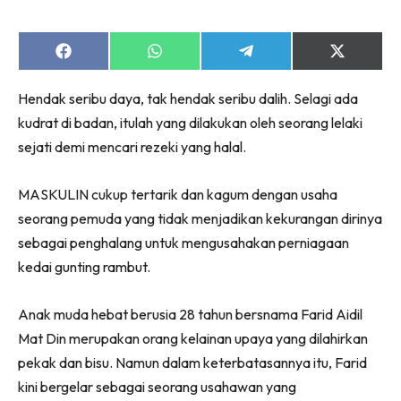
Share
Share
Share
Share
on
on
on
on
Facebook
WhatsApp
Telegram
X
Hendak seribu daya, tak hendak seribu dalih. Selagi ada
(Twitter)
kudrat di badan, itulah yang dilakukan oleh seorang lelaki
sejati demi mencari rezeki yang halal.
MASKULIN cukup tertarik dan kagum dengan usaha
seorang pemuda yang tidak menjadikan kekurangan dirinya
sebagai penghalang untuk mengusahakan perniagaan
kedai gunting rambut.
Anak muda hebat berusia 28 tahun bersnama Farid Aidil
Mat Din merupakan orang kelainan upaya yang dilahirkan
pekak dan bisu. Namun dalam keterbatasannya itu, Farid
kini bergelar sebagai seorang usahawan yang