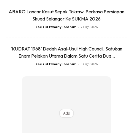
lama diminatinya. Dia kini memasang impian untuk memiliki
ABARO Lancar Kasut Sepak Takraw, Perkasa Persiapan
peralatan dan perkakasan gunting rambut yang lebih bagus
Skuad Selangor Ke SUKMA 2026
dan memberikan keselesaan kepada pelanggannya.
Farizul Izwany Ibrahim
-
7 Ogo 2026
“Kalau diikutkan, saya hanya pinjam peralatan daripada
kawan dan ada juga yang saya beli sendiri tetapi cepat
‘KUDRAT 1968’ Dedah Asal-Usul High Council, Satukan
rosak, malah ada pelanggan merungut mesin yang saya
Enam Pelakon Utama Dalam Satu Cerita Dua...
guna bunyi kuat sangat dan panas.
Farizul Izwany Ibrahim
-
6 Ogo 2026
Ads
Ads