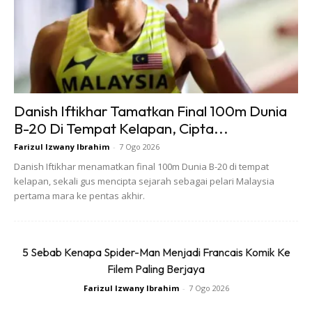
ada pelanggan tetap,” katanya ketika ditemui pada
lawatan Persatuan Sahabat OKU Negeri Perak, di
rumahnya, baru-baru ini.
Danish Iftikhar Tamatkan Final 100m Dunia
B-20 Di Tempat Kelapan, Cipta...
Farizul Izwany Ibrahim
-
7 Ogo 2026
Danish Iftikhar menamatkan final 100m Dunia B-20 di tempat
Ads
kelapan, sekali gus mencipta sejarah sebagai pelari Malaysia
pertama mara ke pentas akhir.
5 Sebab Kenapa Spider-Man Menjadi Francais Komik Ke
Filem Paling Berjaya
Anak kelima dari tujuh beradik tersebut juga berkata
Farizul Izwany Ibrahim
-
7 Ogo 2026
bidang gunting rambut merupakan satu bidang yang sudah