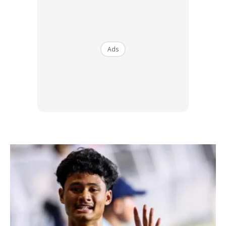
Ads
Foto Hiasan: prostooleh – www.freepik.com
PASANG IMPIAN
“Saya memang tak pernah menghadiri apa-apa kursus
menggunting rambut. Jadi saya cuba menggunakan
YouTube sebagai rujukan dan Alhamdulillah, banyak
pelanggan saya memberi respons positif.
“Pada mulanya, saya hanya cuba menggunting rambut
kawan-kawan saya sehinggalah ke hari ini dan saya juga