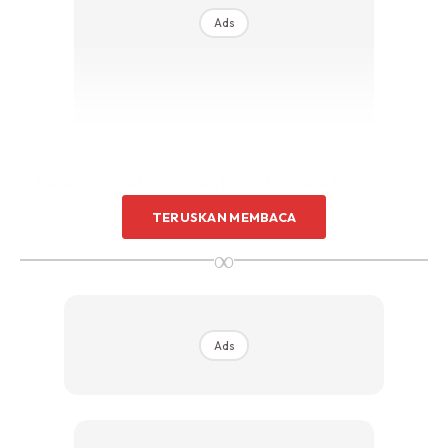
Ads
Lebih mengagumkan lagi, dia hanya belajar teknik
menggunting rambut dengan menonton video di laman
TERUSKAN MEMBACA
media sosial, YouTube. Kesemua teknik menggunting
∞
termasuk merapi dan memotong rambut itu dipelajarinya
melalui YouTube dan mempraktikkannya sehingga dapat
memenuhi permintaan pelanggan dengan lebih kemas.
Ads