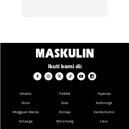
Sehingga kini, Farid sedang mengumpulkan duit untuk
menggantikan semua peralatannya yang sudah semakin
uzur. Lebih-lebih mesin penggunting yang merupakan
komponen dan perlatan paling penting untuknya
meneruskan perniagaan.
Ikuti kami di:
Anda mungkin berminat dengan
Ideaktiv
Pa&Ma
Hijabista
Nona
Rasa
Kashoorga
Mingguan Wanita
Remaja
Vanilla Kismis
Keluarga
Meremang
Libur