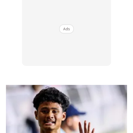
Anda mungkin berminat dengan
Ads
SHOPEE MY
SHOPEE MY
CENDAWAN RANGUP BY
[500g – 1kg] Frozen Hala
HERO CHEF
Dimsum / Dimsum Sejuk
B...
RM14.6
RM24
RM14.6
RM49
Buy Now
Buy Now
1
/
5
❮
❯