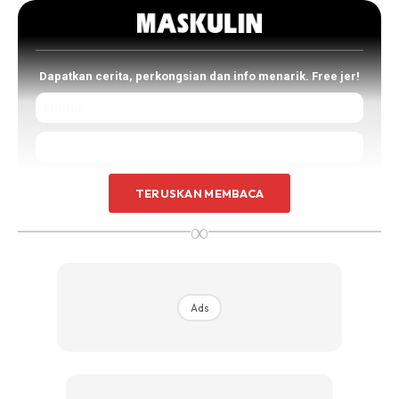
Dapatkan cerita, perkongsian dan info menarik. Free jer!
Dengan ini saya bersetuju dengan
Terma Penggunaan
dan
Polisi
TERUSKAN MEMBACA
Privasi
∞
Langgan Sekarang
Ads
Gentleman semua dah baca MASKULIN?
Download dekat
je senang