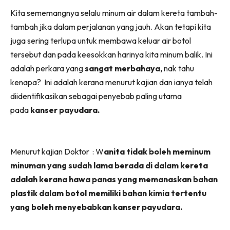
Facebook
WhatsApp
Telegram
X
Kita sememangnya selalu minum air dalam kereta tambah-
(Twitter)
tambah jika dalam perjalanan yang jauh. Akan tetapi kita
juga sering terlupa untuk membawa keluar air botol
tersebut dan pada keesokkan harinya kita minum balik. Ini
adalah perkara yang
sangat
merbahaya,
nak tahu
kenapa? Ini adalah kerana menurut kajian dan ianya telah
diidentifikasikan sebagai penyebab paling utama
pada
kanser payudara.
Menurut kajian Doktor : W
anita tidak boleh meminum
minuman yang sudah lama berada di dalam kereta
adalah kerana hawa panas yang memanaskan bahan
plastik dalam botol memiliki bahan kimia tertentu
yang boleh menyebabkan kanser payudara.