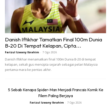
KLIK DI SEENI
∞
Danish Iftikhar Tamatkan Final 100m Dunia
B-20 Di Tempat Kelapan, Cipta...
Farizul Izwany Ibrahim
-
7 Ogo 2026
Danish Iftikhar menamatkan final 100m Dunia B-20 di tempat
GIVI Perkenal Monolock B32 Bold
kelapan, sekali gus mencipta sejarah sebagai pelari Malaysia
pertama mara ke pentas akhir.
By
Kim Rahim
-
26 Jul 2017
5 Sebab Kenapa Spider-Man Menjadi Francais Komik Ke
Filem Paling Berjaya
Farizul Izwany Ibrahim
-
7 Ogo 2026