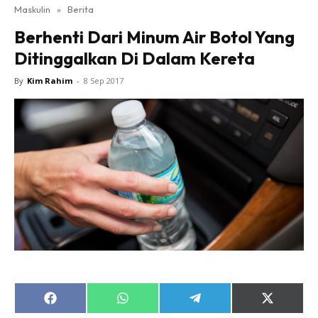
Maskulin
»
Berita
Berhenti Dari Minum Air Botol Yang
Ditinggalkan Di Dalam Kereta
By
Kim Rahim
-
8 Sep 2017
Share
Share
Share
Share
on
on
on
on