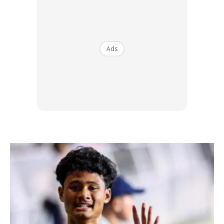
Ads
Ads
3.
Berlakunya ‘
freeplay
’ iaitu ruang pertukaran gear yang
agak lama sama ada dari
gear
1 ke
gear
2,
gear
2 ke
gear
3 dan juga
gear
3 ke
gear
4.