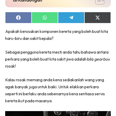
Share
Share
Share
Share
on
on
on
on
Facebook
WhatsApp
Telegram
X
Apakah kerosakan komponen kereta yang boleh buat kita
(Twitter)
haru-biru dan sakit kepala?
Sebagai pengguna kereta mesti anda tahu bahawa antara
perkara yang boleh buat kita sakit jiwa adalah bila
gearbox
rosak!
Kalau rosak memang anda kena sediakanlah wang yang
agak banyak juga untuk baiki. Untuk elakkan perkara
seperti ini berlaku anda sebenarnya kena sentiasa servis
kereta ikut pada masanya.