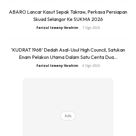
ABARO Lancar Kasut Sepak Takraw, Perkasa Persiapan
Skuad Selangor Ke SUKMA 2026
Farizul Izwany Ibrahim
-
7 Ogo 2026
‘KUDRAT 1968’ Dedah Asal-Usul High Council, Satukan
Ads
Enam Pelakon Utama Dalam Satu Cerita Dua...
Farizul Izwany Ibrahim
-
6 Ogo 2026
6.
Ads
Terdapat bunyi hentakan kuat berbunyi ‘
dukk
‘ setiap kali
gear
auto bertukar.