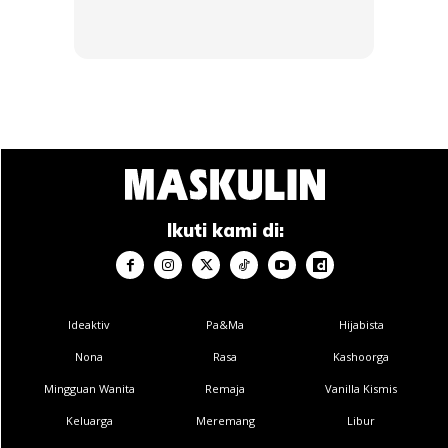
7.
Keadaan
gear
yang bertukar pada keadaan N atau D pada
panel meter.
BACA: Tip Jaga Bateri Kereta Agar Tak ‘Kong’
Dengan Cepat, Anda Pun Boleh Berjimat!
Ikuti kami di:
Jika anda dapati perkara di atas berlaku itu bermakna
gearbox
anda menunjukkan tanda-tanda awal berlakunya
kerosakan. Jangan biarkan ia berlarutan kerana dikhuatiri
akan jadi lebih teruk.
Ideaktiv
Pa&Ma
Hijabista
Nona
Rasa
Kashoorga
Mingguan Wanita
Remaja
Vanilla Kismis
Keluarga
Meremang
Libur