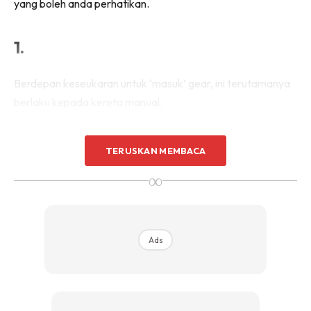
yang boleh anda perhatikan.
1.
Berdepan keseukaran untuk ‘masuk’ gear, ini terutamanya
berlaku kepada kereta manual.
2.
TERUSKAN MEMBACA
∞
Untuk kereta auto, pada awal transmisi berlaku sentakan
kuat. Sebagai contoh bila dari N ditukar kepada D. Atau
dari P ke D.
Ads