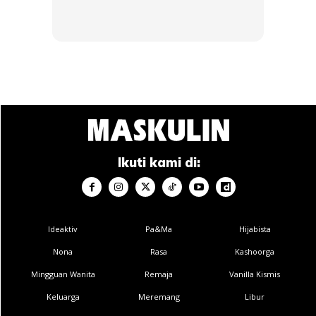
Ikuti kami di:
Ads
Ideaktiv
Pa&Ma
Hijabista
Nona
Rasa
Kashoorga
Mingguan Wanita
Remaja
Vanilla Kismis
Minggu 3-4: Tambah Sedikit Intensiti
Keluarga
Meremang
Libur
Joging ringan (20 minit)
– 2-3 kali seminggu