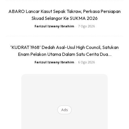
Bodyweight Exercises
seperti:
ABARO Lancar Kasut Sepak Takraw, Perkasa Persiapan
Skuad Selangor Ke SUKMA 2026
Squat – 3 set x 10 ulangan
Farizul Izwany Ibrahim
-
7 Ogo 2026
Push-up di dinding atau lutut – 3 set x 8 ulangan
‘KUDRAT 1968’ Dedah Asal-Usul High Council, Satukan
Plank (30 saat) – 2-3 set
Enam Pelakon Utama Dalam Satu Cerita Dua...
Farizul Izwany Ibrahim
-
6 Ogo 2026
Mobiliti dan stretching aktif
setiap pagi atau selepas
solat Subuh.
Ads