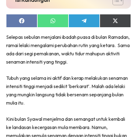
Share
Share
Share
Share
on
on
on
on
Facebook
WhatsApp
Telegram
X
Selepas sebulan menjalani ibadah puasa di bulan Ramadan,
(Twitter)
ramai lelaki mengalami perubahan rutin yang ketara. Sama
ada dari segi pemakanan, waktu tidur mahupun aktiviti
senaman intensiti yang tinggi.
Tubuh yang selama ini aktif dan kerap melakukan senaman
intensiti tinggi menjadi sedikit ‘berkarat’. Malah ada lelaki
yang mungkin langsung tidak bersenam sepanjang bulan
mulia itu.
Kini bulan Syawal menjelma dan semangat untuk kembali
ke landasan kecergasan mula membara. Namun,
memulakan semula senaman dengan intensiti tinggi bukan