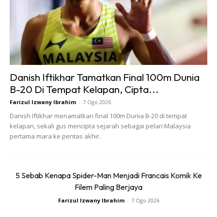
Daripada sini, anda boleh tentukan sama ada anda berada
di tahap
Beginner
(pemula semula) atau
Intermediate
(pernah aktif, namun menurun sedikit).
Cadangan Senaman untuk
Beginner: Perlahan Tapi Konsisten
Danish Iftikhar Tamatkan Final 100m Dunia
B-20 Di Tempat Kelapan, Cipta...
Bagi lelaki yang tidak aktif sepanjang Ramadan, atau baru
Farizul Izwany Ibrahim
-
7 Ogo 2026
mula kembali ke gaya hidup sihat, fokus utama ialah
Danish Iftikhar menamatkan final 100m Dunia B-20 di tempat
kelapan, sekali gus mencipta sejarah sebagai pelari Malaysia
membina semula asas kecergasan dengan selamat.
pertama mara ke pentas akhir.
Minggu 1-2: Pemanasan Semula
5 Sebab Kenapa Spider-Man Menjadi Francais Komik Ke
Brisk Walking / Jalan Pantas (20-30 minit)
– 3 kali
Filem Paling Berjaya
seminggu.
Farizul Izwany Ibrahim
-
7 Ogo 2026
Melatih semula stamina kardiovaskular.