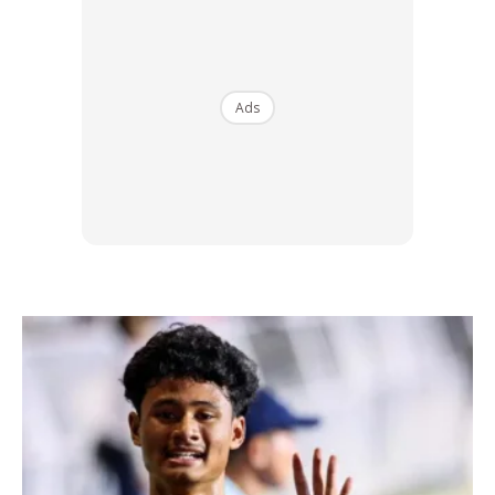
Ads
Oleh itu, langkah pertama adalah menilai tahap kecergasan
semasa. Lakukan pemeriksaan mudah seperti:
Berapa lama anda mampu lakukan aktiviti kardio ringan
tanpa keletihan melampau?
Adakah anda masih mampu lakukan push-up atau squat
dengan bentuk yang betul?
Bagaimana dengan corak tidur dan pemulihan otot anda
sekarang?