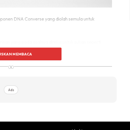
komponen DNA Converse yang diolah semula untuk
san yang pada asalnya direka untuk sukan seperti
erse berjaya mencipta sesuatu yang mengagumkan.
USKAN MEMBACA
∞
Ads