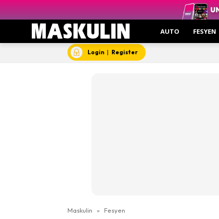
AUTO
FESYEN
Login
|
Register
Maskulin
»
Fesyen