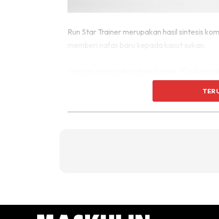
Run Star Trainer merupakan hasil sintesis 
memberi nafas baru kepada kasut sukan.
Dengan menggabungkan hampir 20 siluet wari
karate, bola sepak dan lompat kijang, Conv
TER