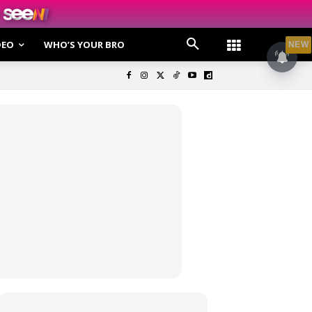
DEO
WHO’S YOUR BRO
NEW
olisi Privasi