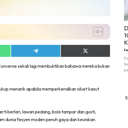
D
1
K
Fa
Share
Share
on
on
Da
App
Telegram
X
te
 Converse sekali lagi membuktikan bahawa mereka bukan
(Twitter)
pe
ukup menarik apabila memperkenalkan siluet kasut
5
erti berlari, lawan pedang, bola tampar dan gusti,
m dunia fesyen moden penuh gaya dan keunikan.