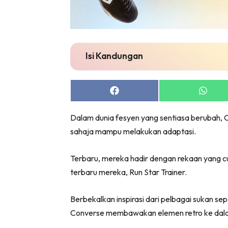
Isi Kandungan
Share
Share
on
on
Facebook
Whats
Dalam dunia fesyen yang sentiasa berubah,
sahaja mampu melakukan adaptasi.
Terbaru, mereka hadir dengan rekaan yang c
terbaru mereka, Run Star Trainer.
Berbekalkan inspirasi dari pelbagai sukan sep
Converse membawakan elemen retro ke dala