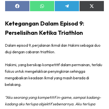
Share
Share
Share
Share
on
on
on
on
Facebook
WhatsApp
Telegram
X
(Twitter)
Ketegangan Dalam Episod 9:
Perselisihan Ketika Triathlon
Dalam episod 9, perjalanan Ikmal dan Hakimi sebagai duo
diuji dengan cabaran triathlon.
Hakimi, yang bersikap kompetitif dalam permainan, terlalu
fokus untuk mengelakkan penyingkiran sehingga
mengabaikan keadaan Ikmal yang masih berada di
belakang.
“Aku seorang yang kompetitif in-game, sampai kadang-
kadang aku terlupa objektif sebenarnya. Aku terlupa