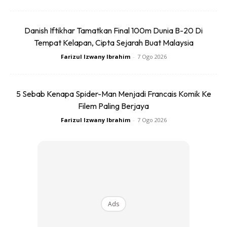
Danish Iftikhar Tamatkan Final 100m Dunia B-20 Di
Tempat Kelapan, Cipta Sejarah Buat Malaysia
Farizul Izwany Ibrahim
-
7 Ogo 2026
Ads
5 Sebab Kenapa Spider-Man Menjadi Francais Komik Ke
Filem Paling Berjaya
Farizul Izwany Ibrahim
-
7 Ogo 2026
Momen Kebangkitan Ikmal & Hakimi
Ketegangan mereka berlanjutan sehingga pusingan
penyingkiran, di mana mereka berdepan dengan pasukan
Ads
Nad dan Chee Wai dalam cabaran
Spear Throw
Challenge
.