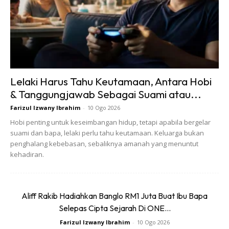
minggu.
“Aku nak tegur sikit Kimi dekat sini. Selama aku lapan
minggu kerja dengan kau, hari ini aku tak selesa sikit kerja
dengan kau, jujur aku cakap. Disebabkan kau terlalu
eager nak menang, kau tinggal chemistry macam tu je.”
–
Lelaki Harus Tahu Keutamaan, Antara Hobi
Ikmal
& Tanggungjawab Sebagai Suami atau...
Farizul Izwany Ibrahim
-
10 Ogo 2026
Hobi penting untuk keseimbangan hidup, tetapi apabila bergelar
suami dan bapa, lelaki perlu tahu keutamaan. Keluarga bukan
penghalang kebebasan, sebaliknya amanah yang menuntut
kehadiran.
Aliff Rakib Hadiahkan Banglo RM1 Juta Buat Ibu Bapa
Selepas Cipta Sejarah Di ONE...
Farizul Izwany Ibrahim
-
10 Ogo 2026