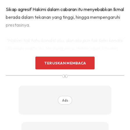
Sikap agresif Hakimi dalam cabaran itu menyebabkan Ikmal
berada dalam tekanan yang tinggi, hingga mempengaruhi
prestasinya.
“Hakimi tak tahu kondisi aku, dan aku pun tak tahu kondisi
dia pada waktu itu. Memang pace Hakimi agak laju dan
dia keep on pushing aku untuk laju juga.”
– Ikmal
TERUSKAN MEMBACA
Tekanan yang diberikan Hakimi menjejaskan fokus Ikmal,
∞
menyebabkan dia cemas dan sukar mengawal pernafasan.
Ads
Ads