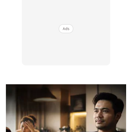
Ads
“Kau tahu yang aku tak suka bekerja dalam keadaan
tekanan. Bila aku dalam tekanan, aku akan cemas, nafas
tak teratur dan fikir macam-macam.”
– Ikmal Amry
Ketegangan antara mereka jelas kelihatan, di mana Hakimi
mengutamakan dirinya sendiri dan meninggalkan Ikmal di
belakang.
Melihat situasi ini, Ikmal akhirnya memberi teguran kepada
Hakimi kerana terlalu obses dengan kemenangan dan
mengabaikan chemistry yang telah dibina selama lapan