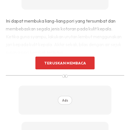
Ini dapat membuka liang-liang pori yang tersumbat dan
membebaskan segala jenis kotoran pada kulit kepala.
Ketika guna syampu, lakukan urutan lembut menggunakan
jari kepada kulit kepala. Akhir sekali, bilas dengan air sejuk
supaya pori kembali tertutup.
TERUSKAN MEMBACA
Guna Sikat Yang Betul
∞
Menggunakan sikat yang betul juga memainkan peranan
sangat penting untuk pastikan rambut sentiasa terurus dan
Ads
kekal sihat. Gunakan sikat jenis wide-tooth combs untuk
rambut yang panjang. Mula menyisir pada bahagian hujung
rambut dahulu bagi mengurangkan masalah kerosakan
pada rambut. Elakkan menyisir rambut ketika ianya masih