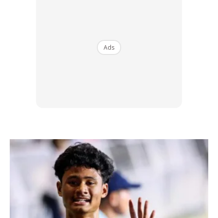
basah kerana rambut yang basah lebih rapuh dan sukar
diurus.
Ads