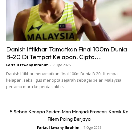
Ads
Danish Iftikhar Tamatkan Final 100m Dunia
B-20 Di Tempat Kelapan, Cipta...
Produk Sesuai
Farizul Izwany Ibrahim
-
7 Ogo 2026
Danish Iftikhar menamatkan final 100m Dunia B-20 di tempat
kelapan, sekali gus mencipta sejarah sebagai pelari Malaysia
Kalau nak berambut panjang pastinya anda harus bijak
pertama mara ke pentas akhir.
memilih produk penjagaan rambut yang sesuai. Seloknya
guna produk yang bebas daripada bahan kimia merbahaya.
Pilihlah produk yang berasaskan sumber semulajadi.
5 Sebab Kenapa Spider-Man Menjadi Francais Komik Ke
Filem Paling Berjaya
Kurangkan Guna Curling Iron &
Farizul Izwany Ibrahim
-
7 Ogo 2026
Dryer