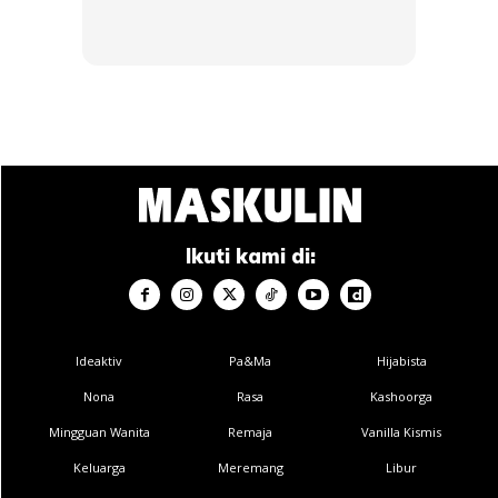
CENDAWAN RANGUP BY
[500g – 1kg] Frozen Halal
HERO CHEF
Dimsum / Dimsum Sejuk
B...
RM14.6
RM24
RM14.6
RM49
Buy Now
Buy Now
1
/
5
❮
❯
Ikuti kami di:
Ideaktiv
Pa&Ma
Hijabista
Ads
Nona
Rasa
Kashoorga
Mingguan Wanita
Remaja
Vanilla Kismis
Keluarga
Meremang
Libur