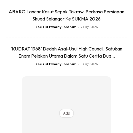
ABARO Lancar Kasut Sepak Takraw, Perkasa Persiapan
Kalau boleh elakkan guna sebarang peralatan yang
Skuad Selangor Ke SUKMA 2026
mengeluarkan haba panas ketika mendandan rambut.
Farizul Izwany Ibrahim
-
7 Ogo 2026
Haba boleh menyebabkan rambut anda menjadi kering dan
mudah putus. Jika anda nak guna dryer pastikan ia berada
di paras paling rendah.
‘KUDRAT 1968’ Dedah Asal-Usul High Council, Satukan
Enam Pelakon Utama Dalam Satu Cerita Dua...
Anda mungkin berminat dengan
Farizul Izwany Ibrahim
-
6 Ogo 2026
Ads
SHOPEE MY
SHOPEE MY