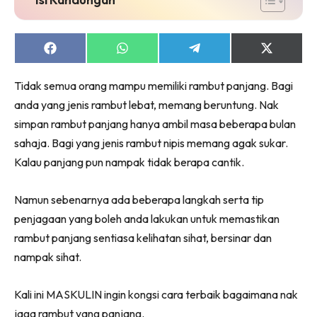
Share
Share
Share
Share
on
on
on
on
Facebook
WhatsApp
Telegram
X
Tidak semua orang mampu memiliki rambut panjang. Bagi
(Twitter)
anda yang jenis rambut lebat, memang beruntung. Nak
simpan rambut panjang hanya ambil masa beberapa bulan
sahaja. Bagi yang jenis rambut nipis memang agak sukar.
Kalau panjang pun nampak tidak berapa cantik.
Namun sebenarnya ada beberapa langkah serta tip
penjagaan yang boleh anda lakukan untuk memastikan
rambut panjang sentiasa kelihatan sihat, bersinar dan
nampak sihat.
Kali ini MASKULIN ingin kongsi cara terbaik bagaimana nak
jaga rambut yang panjang.