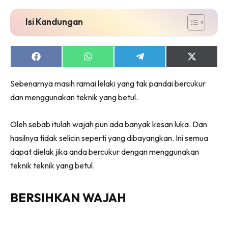
Isi Kandungan
Share
Share
Share
Share
on
on
on
on
Facebook
WhatsApp
Telegram
X
Sebenarnya masih ramai lelaki yang tak pandai bercukur
(Twitter)
dan menggunakan teknik yang betul.
Oleh sebab itulah wajah pun ada banyak kesan luka. Dan
hasilnya tidak selicin seperti yang dibayangkan. Ini semua
dapat dielak jika anda bercukur dengan menggunakan
teknik teknik yang betul.
BERSIHKAN WAJAH