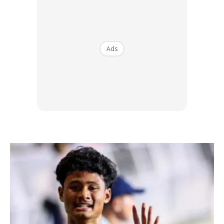
Ads
Ads
Satu perkara lagi yang perlu anda lakukan sebelum mula
bercukur ialah dengan melekapkan wajah dengan tuala
basah dengan air suam. Anda perlu melakukan proses ini
sejurus selesai mencuci wajah. Ia membantu pori-pori
terbuka dan memudahkan proses mencukur nanti.
KRIM PENCUKUR