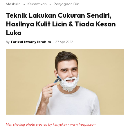
Maskulin
»
Kecantikan
»
Penjagaan Diri
Teknik Lakukan Cukuran Sendiri,
Hasilnya Kulit Licin & Tiada Kesan
Luka
By
Farizul Izwany Ibrahim
-
27 Apr 2022
Man shaving photo created by karlyukav - www.freepik.com