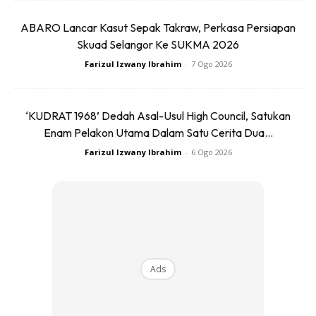
ABARO Lancar Kasut Sepak Takraw, Perkasa Persiapan
Skuad Selangor Ke SUKMA 2026
Farizul Izwany Ibrahim
-
7 Ogo 2026
Ads
‘KUDRAT 1968’ Dedah Asal-Usul High Council, Satukan
Enam Pelakon Utama Dalam Satu Cerita Dua...
Farizul Izwany Ibrahim
-
6 Ogo 2026
BACA: 10 Trik Nak Wajah Muda Dari Usia Sebenar,
Antaranya Kena Kerap Berjalan Kaki!
Ads
MULA MENCUKUR