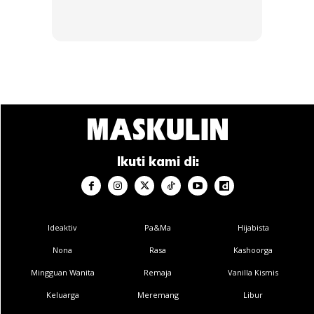
Bahagian yang perlu anda fokuskan terlebih dahulu semasa
bercukur ialah rahang, leher dan pipi. Ia perlu dilakukan di
bahagian ini dahulu kerana ia mengikut lengkungan wajah
dan mengelakkan daripada kulit wajah alami luka. Bahagian
misai dan janggut pula perlu diberikan perhatian khusus
kerana ia lebih banyak rambut. Cukur janggut pada satu
arah sahaja iaitu mengikut tumbuhnya anak rambut.
Gerakkan pisau dengan jalur searah agar tak cedera.
Ikuti kami di:
PENGGUNAAN GUNTING
Ideaktiv
Pa&Ma
Hijabista
Nona
Rasa
Kashoorga
Mingguan Wanita
Remaja
Vanilla Kismis
Keluarga
Meremang
Libur