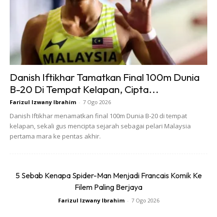
Danish Iftikhar Tamatkan Final 100m Dunia
B-20 Di Tempat Kelapan, Cipta...
Farizul Izwany Ibrahim
-
7 Ogo 2026
Danish Iftikhar menamatkan final 100m Dunia B-20 di tempat
kelapan, sekali gus mencipta sejarah sebagai pelari Malaysia
Kira-kira 3 minit selepas itu, anda boleh mula sapukan krim
pertama mara ke pentas akhir.
pencukur. Sapukan dengan berus dengan gerakan
berputar. Berus yang dipilih haruslah mempunyai bulu yang
5 Sebab Kenapa Spider-Man Menjadi Francais Komik Ke
halus dan lembut agar kulit wajah anda lebih selesa dan
Filem Paling Berjaya
boleh elak wajah tercalar. Pilihlah krim pencukur yang
Farizul Izwany Ibrahim
-
7 Ogo 2026
mengandungi minyak dan kandungan formulasi sesuai
dengan kukit wajah sekali gus mengelak iritasi.