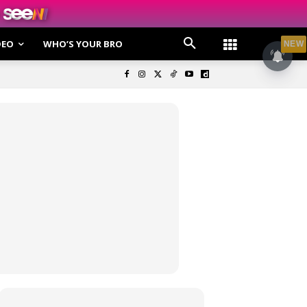
DEO
WHO’S YOUR BRO
NEW
olisi Privasi