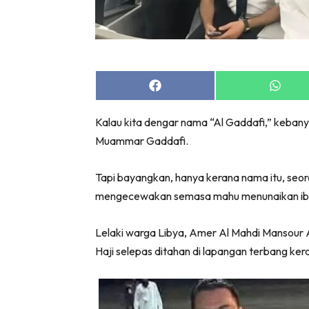
Share
Share
on
on
Facebook
Whats
Kalau kita dengar nama “Al Gaddafi,” kebanya
Muammar Gaddafi.
Tapi bayangkan, hanya kerana nama itu, seor
mengecewakan semasa mahu menunaikan iba
Lelaki warga Libya, Amer Al Mahdi Mansour 
Haji selepas ditahan di lapangan terbang ke