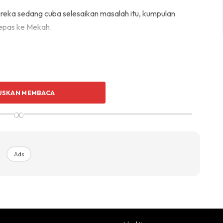
eka sedang cuba selesaikan masalah itu, kumpulan
lepas ke Mekah.
USKAN MEMBACA
Ads
∞
Ads
etapi juruterbang enggan buka pintu pesawat dan memilih