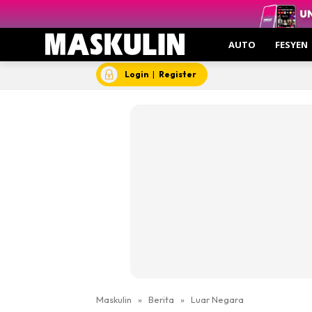
AUTO
FESYEN
Login
|
Register
Maskulin
»
Berita
»
Luar Negara