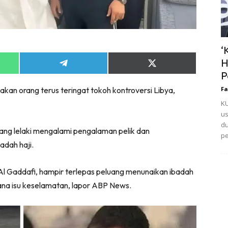
‘
H
Share
Share
P
on
on
App
Telegram
X
kan orang terus teringat tokoh kontroversi Libya,
Fa
(Twitter)
KU
us
du
ang lelaki mengalami pengalaman pelik dan
pe
dah haji.
Al Gaddafi, hampir terlepas peluang menunaikan ibadah
rana isu keselamatan, lapor ABP News.