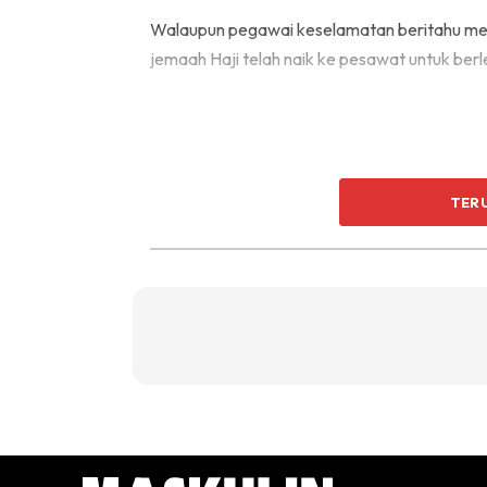
Walaupun pegawai keselamatan beritahu mer
jemaah Haji telah naik ke pesawat untuk ber
TER
Masalah keselamatan itu akhirnya selesai, t
untuk berlepas tanpa Amer.