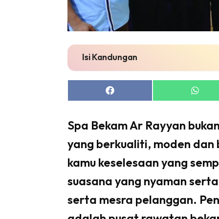
Isi Kandungan
Share
Share
on
on
Facebook
Whats
Spa Bekam Ar Rayyan buka
yang berkualiti, moden dan 
kamu keselesaan yang semp
suasana yang nyaman serta 
serta mesra pelanggan. Pe
adalah pusat rawatan beka