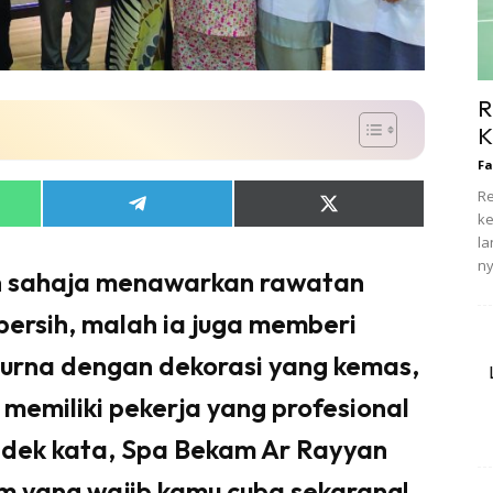
R
K
Fa
Re
Share
Share
ke
on
on
l
App
Telegram
X
(Twitter)
n
n sahaja menawarkan rawatan
bersih, malah ia juga memberi
urna dengan dekorasi yang kemas,
memiliki pekerja yang profesional
ndek kata, Spa Bekam Ar Rayyan
m yang wajib kamu cuba sekarang!