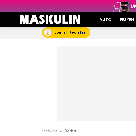
AUTO
FESYEN
Login
|
Register
Maskulin
»
Berita