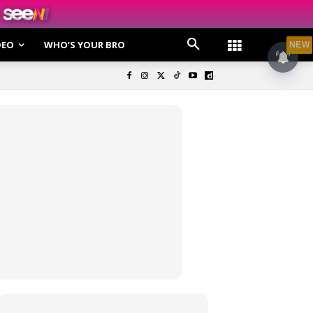
DEO
WHO’S YOUR BRO
NEW
olisi Privasi