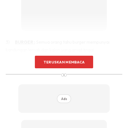
3)
BURGER :
Semua orang tahu burger mempunyai
kandungan lemak dan kalori yang amat tinggi.
sudah tentulah jika kamu makan pada waktu sebelum tidur
TERUSKAN MEMBACA
ianya akan memberi kesan dan masalah pada perut anda
∞
nanti. Malahan gabungan daging dan burger juga boleh
mengakibatkan heartburn. Elakkan mengambil burger
sebelum kamu tidur , ianya untuk memperolehi tidur yang
nenyak dan segar pada keesokan harinya.
Ads
4)
MAKANAN PEDAS :
Makanan pesas memang amat