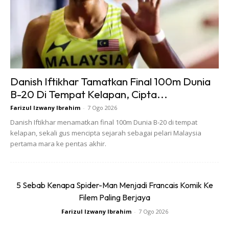
5)
KACANG & BIJIRIN :
Memang betul, kacang dan bijirin
memang kaya dengan protein dan serat. Akan tetapi
Danish Iftikhar Tamatkan Final 100m Dunia
makanan seperti kacang buncis, kacang hijau dan
B-20 Di Tempat Kelapan, Cipta...
sebagainya adalah tidak bagus makan sebelum tidur. Ini
Farizul Izwany Ibrahim
-
7 Ogo 2026
kerana makanan seperti ini mengandungi gas atau
Danish Iftikhar menamatkan final 100m Dunia B-20 di tempat
dengan kata lain yang akan menyebabkan angin dalam
kelapan, sekali gus mencipta sejarah sebagai pelari Malaysia
badan hingga boleh menganggu keselesaan perut. Jikalau
pertama mara ke pentas akhir.
nak makan, makanlah di waktu makan tengah hari ataupun
waktu makan malam.
5 Sebab Kenapa Spider-Man Menjadi Francais Komik Ke
Filem Paling Berjaya
Farizul Izwany Ibrahim
-
7 Ogo 2026
6)
SODA :
Tidak nafikan bahwa minuman ni memanglah