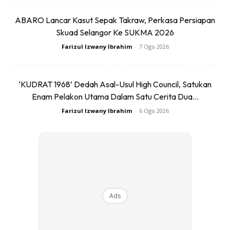
sedap! Tetapi harus di ingat, air bersoda mempunyai
ABARO Lancar Kasut Sepak Takraw, Perkasa Persiapan
kandungan gas dan gula yang terlalu tinggi. Ianya boleh
Skuad Selangor Ke SUKMA 2026
menyebabkan kandungan gula naik secara mendadak dan
Farizul Izwany Ibrahim
-
7 Ogo 2026
akhirnya akan menyebabkan kamu merana seluruh hidup
kamu. Oleh itu, kawallah pengambilan minuman seperti ini
sebelum tidur. Gantikanlah ia dengan air mineral atau susu.
‘KUDRAT 1968’ Dedah Asal-Usul High Council, Satukan
Enam Pelakon Utama Dalam Satu Cerita Dua...
Farizul Izwany Ibrahim
-
6 Ogo 2026
Ads
Ads