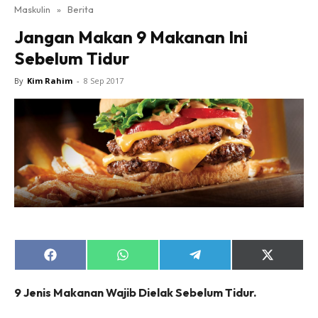
Maskulin
»
Berita
Jangan Makan 9 Makanan Ini
Sebelum Tidur
By
Kim Rahim
-
8 Sep 2017
Share
Share
Share
Share
on
on
on
on
Facebook
WhatsApp
Telegram
X
9 Jenis Makanan Wajib Dielak Sebelum Tidur.
(Twitter)