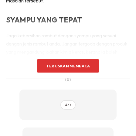
masalah tersebut.
SYAMPU YANG TEPAT
Jaga kebersihan rambut dengan syampu yang sesuai
dengan jenis rambut anda. Jangan tergoda dengan produk
yang mengandungi bahan kimia keras, kerana ia boleh
merosakkan rambut dan kulit kepala. Pilih syampu yang
TERUSKAN MEMBACA
lembut dan menyegarkan!
∞
ELAK GAYA IKAT RAMBUT TERLALU
KETAT
Ads
Jauhkan diri daripada gaya rambut yang menarik rambut
dengan terlalu kuat, seperti man bun atau sanggul ketat.
Tarikan berlebihan boleh merosakkan akar rambut dan