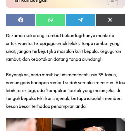
Share
Share
Share
Share
on
on
on
on
Facebook
WhatsApp
Telegram
X
Di zaman sekarang, rambut bukan lagi hanya mahkota
(Twitter)
untuk wanita, tetapi juga untuk lelaki. Tanpa rambut yang
sihat, jangan terkejut jika masalah kulit kepala, keguguran
rambut, dan kebotakan datang tanpa diundang!
Bayangkan, anda masih belum mencecah usia 35 tahun,
namun garis hadapan rambut sudah semakin menurun. Atau
lebih teruk lagi, ada ‘tompokan’ botak yang makin jelas di
tengah kepala. Fikirkan sejenak, betapa ia boleh memberi
kesan besar terhadap penampilan anda!