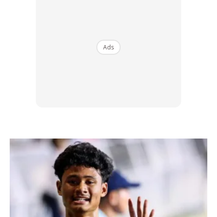
menyebabkan masalah kebotakan yang tidak diingini.
Ads
Ads
PEMAKANAN SIHAT UNTUK
RAMBUT CANTIK
Apa yang anda makan memainkan peranan penting dalam