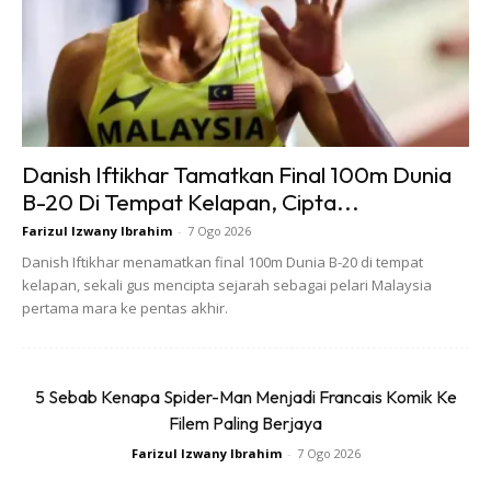
kesihatan rambut. Pastikan diet anda kaya dengan nutrien
penting seperti protein, zink, vitamin B, dan zat besi. Ini
bukan sahaja menyokong pertumbuhan rambut yang sihat,
tetapi juga membantu rambut kelihatan lebih kuat dan
bersinar.
Danish Iftikhar Tamatkan Final 100m Dunia
B-20 Di Tempat Kelapan, Cipta...
Farizul Izwany Ibrahim
-
7 Ogo 2026
Danish Iftikhar menamatkan final 100m Dunia B-20 di tempat
kelapan, sekali gus mencipta sejarah sebagai pelari Malaysia
pertama mara ke pentas akhir.
5 Sebab Kenapa Spider-Man Menjadi Francais Komik Ke
Filem Paling Berjaya
Farizul Izwany Ibrahim
-
7 Ogo 2026
Image by
Freepik