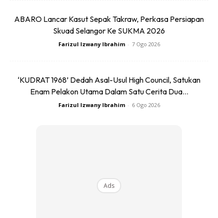
KESIHATAN TUBUH BADAN
ABARO Lancar Kasut Sepak Takraw, Perkasa Persiapan
Skuad Selangor Ke SUKMA 2026
Cara terbaik untuk menjaga kesihatan keseluruhan badan
Farizul Izwany Ibrahim
-
7 Ogo 2026
adalah dengan bersenam secara teratur dan mendapatkan
tidur yang cukup. Apabila tubuh badan sihat, ia akan
‘KUDRAT 1968’ Dedah Asal-Usul High Council, Satukan
membantu mengurangkan risiko kehilangan rambut yang
Enam Pelakon Utama Dalam Satu Cerita Dua...
disebabkan oleh tekanan atau kurang tidur.
Farizul Izwany Ibrahim
-
6 Ogo 2026
JAUHI PEWARNA KIMIA
Elakkan penggunaan bahan kimia keras seperti pewarna
rambut yang berlebihan, perapi yang mengandungi alkohol,
atau produk rambut yang berisiko merosakkan rambut. Pilih
Ads
produk yang lebih lembut dan selamat untuk rambut anda.