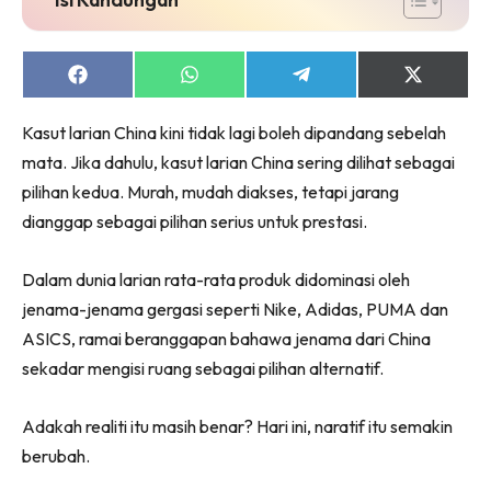
Share
Share
Share
Share
on
on
on
on
Facebook
WhatsApp
Telegram
X
Kasut larian China kini tidak lagi boleh dipandang sebelah
(Twitter)
mata. Jika dahulu, kasut larian China sering dilihat sebagai
pilihan kedua. Murah, mudah diakses, tetapi jarang
dianggap sebagai pilihan serius untuk prestasi.
Dalam dunia larian rata-rata produk didominasi oleh
jenama-jenama gergasi seperti Nike, Adidas, PUMA dan
ASICS, ramai beranggapan bahawa jenama dari China
sekadar mengisi ruang sebagai pilihan alternatif.
Adakah realiti itu masih benar? Hari ini, naratif itu semakin
berubah.