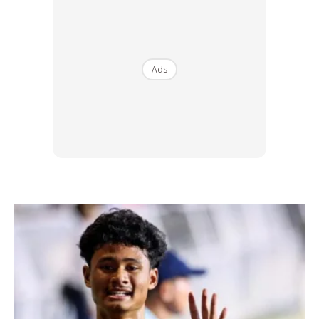
jenama Barat seperti Nike dengan ZoomX atau Adidas
dengan Boost. Namun kini, jenama dari China kini
membangunkan teknologi mereka sendiri yang semakin
kompetitif.
Ads
Li-Ning, sebagai contoh, memperkenalkan teknologi busa
yang lebih ringan dan responsif, manakala Xtep dan Anta
pula agresif dalam penggunaan plat karbon untuk kasut
perlumbaan.