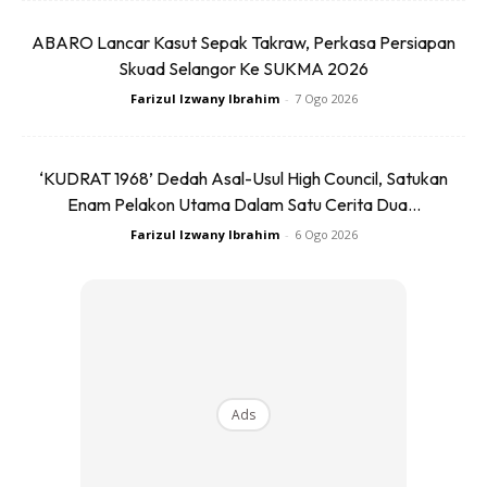
“ride feel” — ada yang lebih fokus kepada cushioning
maksimum, ada yang menekankan
responsiveness
dan
ABARO Lancar Kasut Sepak Takraw, Perkasa Persiapan
energy return
. Ini menjadikan persaingan hari ini bukan
Skuad Selangor Ke SUKMA 2026
sekadar siapa lebih maju, tetapi siapa lebih sesuai dengan
Farizul Izwany Ibrahim
-
7 Ogo 2026
gaya larian individu.
Dalam erti kata lain, jurang teknologi yang pernah wujud
‘KUDRAT 1968’ Dedah Asal-Usul High Council, Satukan
Enam Pelakon Utama Dalam Satu Cerita Dua...
dahulu kini menjadi semakin kecil.
Farizul Izwany Ibrahim
-
6 Ogo 2026
Ads
Ads