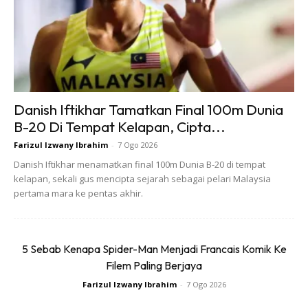
Danish Iftikhar Tamatkan Final 100m Dunia
B-20 Di Tempat Kelapan, Cipta...
Farizul Izwany Ibrahim
-
7 Ogo 2026
Danish Iftikhar menamatkan final 100m Dunia B-20 di tempat
kelapan, sekali gus mencipta sejarah sebagai pelari Malaysia
Ini adalah kategori yang sebelum ini eksklusif kepada kasut
pertama mara ke pentas akhir.
premium jenama Barat, khususnya dalam segmen maraton
dan perlumbaan.
5 Sebab Kenapa Spider-Man Menjadi Francais Komik Ke
Apa yang menarik, pendekatan mereka tidak lagi
Filem Paling Berjaya
bergantung kepada ‘meniru’ semata-mata. Sebaliknya,
Farizul Izwany Ibrahim
-
7 Ogo 2026
setiap jenama mula membina identiti tersendiri dari segi