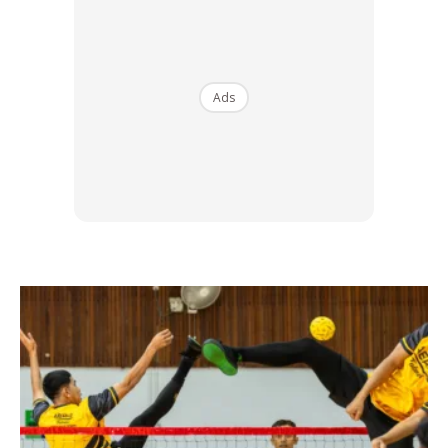
tradisional seperti bau “wood and musk and soil” adalah
sesuatu yang akan membuatkan anda lebih menonjol.
Jangan takut untuk menjadi sedikit “keperempuanan”.
Cuba pakai minyak wangi yang “unisex” untuk tonjolkan
Ads
sesuatu yang istimewa dalam diri anda.
Ads