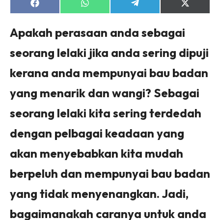
Share
Share
Share
Share
on
on
on
on
Facebook
WhatsApp
Telegram
X
(Twitter)
Apakah perasaan anda sebagai
seorang lelaki jika anda sering dipuji
kerana anda mempunyai bau badan
yang menarik dan wangi? Sebagai
seorang lelaki kita sering terdedah
dengan pelbagai keadaan yang
akan menyebabkan kita mudah
berpeluh dan mempunyai bau badan
yang tidak menyenangkan. Jadi,
bagaimanakah caranya untuk anda