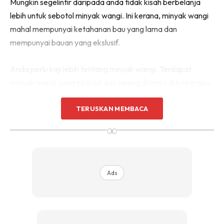
Mungkin segelintir daripada anda tidak kisah berbelanja
lebih untuk sebotol minyak wangi. Ini kerana, minyak wangi
mahal mempunyai ketahanan bau yang lama dan
mempunyai bauan yang ekslusif.
Anda perlu kaji lebih tentang minyak wangi. Terdapat
minyak wangi yang ekslusif dan jarang ditemui di beberapa
buah butik berjenama atau kedai kedai yang menjual
TERUSKAN MEMBACA
minyak wangi yang ekslusif. Terdapat banyak butik kedai
wangi yang mempunyai koleksi istimewa mereka sendiri.
∞
EKSPERIMEN DENGAN PELBAGAI
BAUAN
Ads
Sesuatu bauan yang anda gunakan tidak akan jejaskan
ketampanan/kemaskulinan anda. Tetapi bauan yang