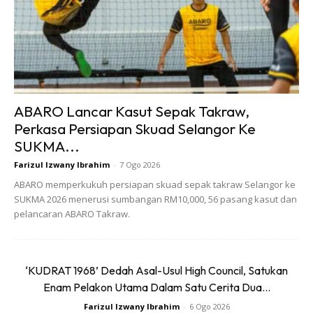
ABARO Lancar Kasut Sepak Takraw,
Perkasa Persiapan Skuad Selangor Ke
SUKMA...
Farizul Izwany Ibrahim
-
7 Ogo 2026
ABARO memperkukuh persiapan skuad sepak takraw Selangor ke
SUKMA 2026 menerusi sumbangan RM10,000, 56 pasang kasut dan
CARI BAU YANG MELAMBANGKAN
pelancaran ABARO Takraw.
ANDA
‘KUDRAT 1968’ Dedah Asal-Usul High Council, Satukan
Terdapat keistimewaan jika anda seseorang yang
Enam Pelakon Utama Dalam Satu Cerita Dua...
mempunyai koleksi minyak wangi yang banyak. Jika anda
Farizul Izwany Ibrahim
-
6 Ogo 2026