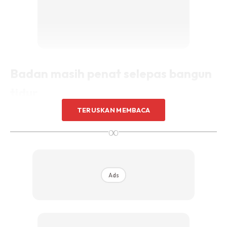
Badan masih penat selepas bangun
tidur
TERUSKAN MEMBACA
Tidur merupakan satu tempoh masa untuk badan dan otak
∞
kita berehat. Namun jika kamu bangun tidur dan masih
berasa letih itu bermakna kamu kurang tidur. Maka dengan
itu anda harus ubah masa tidur dengan kadar segera,
Jangan biasakan diri dalam keadaan begini berpanjangan
Ads
kerana ia boleh memudaratkan kesihatan.
Masalah untuk beri perhatian