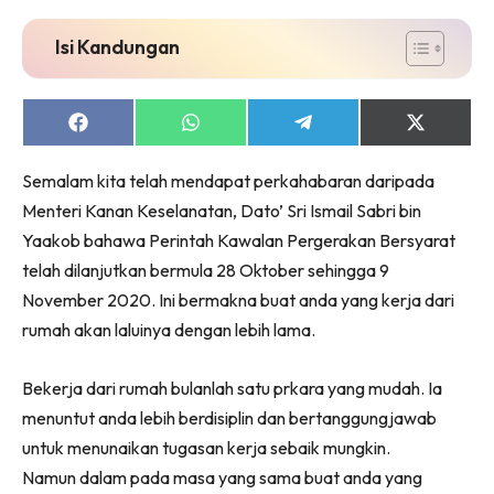
Isi Kandungan
Share
Share
Share
Share
on
on
on
on
Facebook
WhatsApp
Telegram
X
Semalam kita telah mendapat perkahabaran daripada
(Twitter)
Menteri Kanan Keselanatan, Dato’ Sri Ismail Sabri bin
Yaakob bahawa Perintah Kawalan Pergerakan Bersyarat
telah dilanjutkan bermula 28 Oktober sehingga 9
November 2020. Ini bermakna buat anda yang kerja dari
rumah akan laluinya dengan lebih lama.
Bekerja dari rumah bulanlah satu prkara yang mudah. Ia
menuntut anda lebih berdisiplin dan bertanggungjawab
untuk menunaikan tugasan kerja sebaik mungkin.
Namun dalam pada masa yang sama buat anda yang