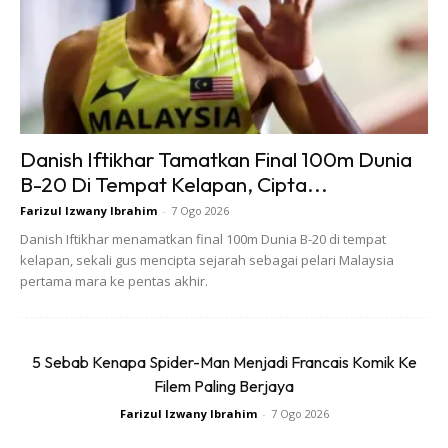
Danish Iftikhar Tamatkan Final 100m Dunia
B-20 Di Tempat Kelapan, Cipta...
Farizul Izwany Ibrahim
-
7 Ogo 2026
Danish Iftikhar menamatkan final 100m Dunia B-20 di tempat
kelapan, sekali gus mencipta sejarah sebagai pelari Malaysia
pertama mara ke pentas akhir.
Foto: Pexels/Burst
Set alarm lebih daripada satu
5 Sebab Kenapa Spider-Man Menjadi Francais Komik Ke
Filem Paling Berjaya
Setiap pagi anda ‘berperang’ dengan
alarm.
Bukan satu
Farizul Izwany Ibrahim
-
7 Ogo 2026
tetapi mungkin lebih daripada lima waktu
alarm
di-set. Jika