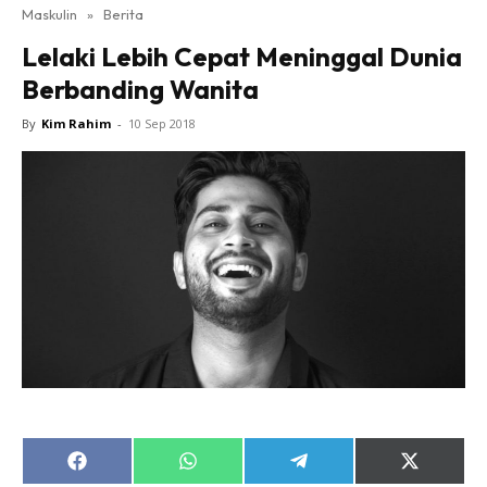
Maskulin
»
Berita
Lelaki Lebih Cepat Meninggal Dunia
Berbanding Wanita
By
Kim Rahim
-
10 Sep 2018
Share
Share
Share
Share
on
on
on
on