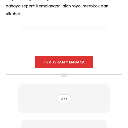
bahaya seperti kemalangan jalan raya, merokok dan
alkohol.
Ads
TERUSKAN MEMBACA
∞
Ads
Pekerjaan yang lebih berisiko
Kerjaya seperti polis, tentera, bomba dan industri