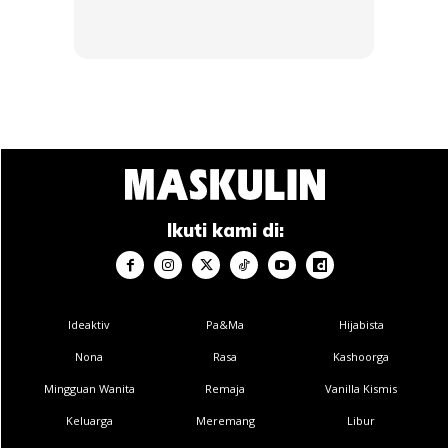
Selalu mengelak daripada berjumpa doktor
Wanita kebiasaannya lebih memgambil berat tentang
kesihatan dirinya. Lelaki pula suka mengambil mudah dan
‘malas’ bersusah payah untuk pergi mendapatkan
pemeriksaan dan bantuan perubatan di hospital. Tabiat ini
menyebabkan penyakit tidak dapat dikesan awal dan
dicegah dengan baik.
Ikuti kami di:
Apa yang boleh dilakukan untuk melanjutkan jangka
hayat lelaki?
Ideaktiv
Pa&Ma
Hijabista
Nona
Rasa
Kashoorga
Mingguan Wanita
Remaja
Vanilla Kismis
Keluarga
Meremang
Libur
Ads