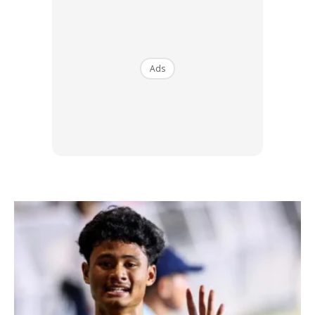
pembinaan adalah majoritinya dipenuhi oleh kaum lelaki.
Pekerjaan seperti ini lebih berisiko kepada bahaya dan
maut.
Ads
Penyakit jantung berlaku lebih awal
Hormon estrogen pada wanita melindungi mereka daripada
mengalami penyakit jantung pada usia lebih muda
berbanding lelaki. Tambahan pula, lelaki mempunyai kadar
lipoprotein ketumpatan rendah yang lebih rendah sehingga
meningkatkan lagi risiko serangan jantung.
Lebih 70% daripada serangan jantung mengejut berlaku
dalam kalangan lelaki dan mereka meninggal dunia 3 kali
lebih kerap disebabkan penyakit jantung berbanding
wanita.