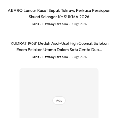
serta generasi muda Malaysia.
ABARO Lancar Kasut Sepak Takraw, Perkasa Persiapan
Skuad Selangor Ke SUKMA 2026
“Bullying tinggalkan parut, tapi larian membina
Farizul Izwany Ibrahim
-
7 Ogo 2026
kekuatan, kesatuan, dan keberanian,”
katanya dengan
penuh semangat selepas tamat perlumbaan.
‘KUDRAT 1968’ Dedah Asal-Usul High Council, Satukan
Bagi beliau, sukan seperti larian bukan sekadar tentang
Enam Pelakon Utama Dalam Satu Cerita Dua...
fizikal, tetapi juga mengajar nilai disiplin, ketahanan, kerja
Farizul Izwany Ibrahim
-
6 Ogo 2026
keras, dan rasa hormat kepada orang lain.
Ads
Ads