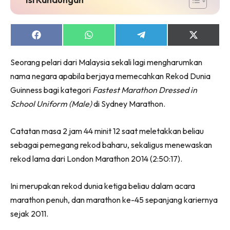
Share
Share
Share
Share
on
on
on
on
Facebook
WhatsApp
Telegram
X
Seorang pelari dari Malaysia sekali lagi mengharumkan
(Twitter)
nama negara apabila berjaya memecahkan Rekod Dunia
Guinness bagi kategori
Fastest Marathon Dressed in
School Uniform (Male)
di Sydney Marathon.
Catatan masa 2 jam 44 minit 12 saat meletakkan beliau
sebagai pemegang rekod baharu, sekaligus menewaskan
rekod lama dari London Marathon 2014 (2:50:17).
Ini merupakan rekod dunia ketiga beliau dalam acara
marathon penuh, dan marathon ke-45 sepanjang kariernya
sejak 2011.