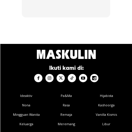
Nilai-nilai ini jika dipupuk sejak bangku sekolah mampu
melawan budaya negatif yang menghantui ramai remaja
hari ini.
Ikuti kami di:
Ideaktiv
Pa&Ma
Hijabista
Nona
Rasa
Kashoorga
Mingguan Wanita
Remaja
Vanilla Kismis
Keluarga
Meremang
Libur