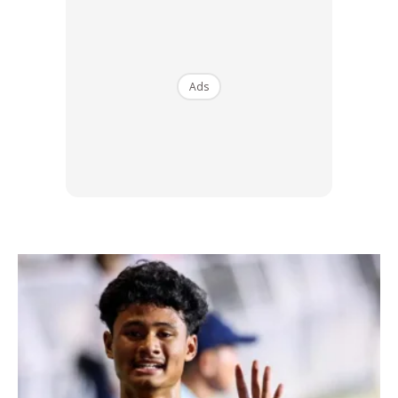
Uniform Sekolah & Misi
Ads
Kemanusiaan
Apa yang menjadikan percubaan kali ini luar biasa adalah
pemilihan pakaian uniform sekolah lengkap.
Ads