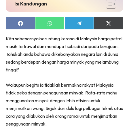
Isi Kandungan
Share
Share
Share
Share
on
on
on
on
Facebook
WhatsApp
Telegram
X
Kita sebenarnya beruntung kerana di Malaysia harga petrol
(Twitter)
masih terkawal dan mendapat subsidi daripada kerajaan.
Tahukah anda bahawa di kebanyakan negara lain di dunia
sedang berdepan dengan harga minyak yang melambung
tinggi?
Walaupun begitu ia tidaklah bermakna rakyat Malaysia
tidak peka dengan penggunaan minyak. Rata-rata mahu
menggunakan minyak dengan lebih efisien untuk
menjimatkan wang. Sejak dari dulu lagi pelbagai teknik atau
cara yang dilakukan oleh orang ramai untuk menjimatkan
penggunaan minyak.