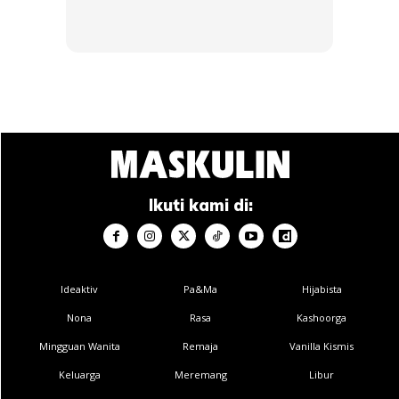
Jika di laman media sosial perkara ini sangat sinonim
dengan pemilik kereta dari Singapura yang mengisi minyak
di negara kita. Tapi ada ramai juga rakyat kita sendiri pun
melakukan tabiat pelik ini.
Ikuti kami di:
Ads
Ideaktiv
Pa&Ma
Hijabista
Nona
Rasa
Kashoorga
Mingguan Wanita
Remaja
Vanilla Kismis
Keluarga
Meremang
Libur
Mereka mengisi minyak sampai ke tahap paling penuh dan