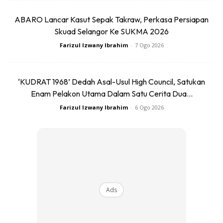
penggunaan gear ‘N’ atau neutral. Mitos meletakkan gear
‘N’ ketika mengisi minyak juga popular. Mereka percaya
ABARO Lancar Kasut Sepak Takraw, Perkasa Persiapan
minyak tidak akan melalui proses injection ke dalam enjin
Skuad Selangor Ke SUKMA 2026
lalu boleh jimatkan minyak. Walhal sebenarnya ia langsung
Farizul Izwany Ibrahim
-
7 Ogo 2026
tiada kaitan dengan kedudukan posisi mana-mana gear.
‘KUDRAT 1968’ Dedah Asal-Usul High Council, Satukan
GONCANG KERETA
Enam Pelakon Utama Dalam Satu Cerita Dua...
Farizul Izwany Ibrahim
-
6 Ogo 2026
Ads