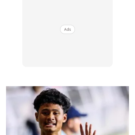
Masih ramai yang percaya bahawa mengisi minyak pada
waktu malam sebenarnya lebih menjimatkan. Ini kerana
mereka percaya bila cuaca sejuk minyak akan jadi lebih
tumpat jadi tak rugilah minyak. Hakikatnya perbezaan
Ads
cuaca yang tidak ketara tidak banyak beri perbezaan pun.
Paling banyak boleh jimat pun hanya 2 hingga 3 sen saja.
GEAR PADA KEDUDUKAN ‘N’