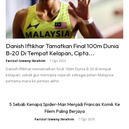
Ads
Danish Iftikhar Tamatkan Final 100m Dunia
B-20 Di Tempat Kelapan, Cipta...
Farizul Izwany Ibrahim
-
7 Ogo 2026
Danish Iftikhar menamatkan final 100m Dunia B-20 di tempat
kelapan, sekali gus mencipta sejarah sebagai pelari Malaysia
pertama mara ke pentas akhir.
Kejayaan siri P-TRAINER KNIT di pasaran sebelum ini
membuatkan mereka menampilkan versi potongan lebih
rendah. Model kasut ini tampil dengan keselesaan seperti
5 Sebab Kenapa Spider-Man Menjadi Francais Komik Ke
memakai stoking atau lebih popular dengan itislah sock-like
Filem Paling Berjaya
fit. Tapaknya yang tebal dengan jalur Onitsuka Tiger
Farizul Izwany Ibrahim
-
7 Ogo 2026
disertakan bersama FLYTEFOAM dan teknologi OrthoLite.