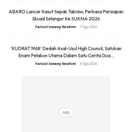
ICON SERIES
ABARO Lancar Kasut Sepak Takraw, Perkasa Persiapan
Skuad Selangor Ke SUKMA 2026
Farizul Izwany Ibrahim
-
7 Ogo 2026
‘KUDRAT 1968’ Dedah Asal-Usul High Council, Satukan
Enam Pelakon Utama Dalam Satu Cerita Dua...
Farizul Izwany Ibrahim
-
6 Ogo 2026
Ads