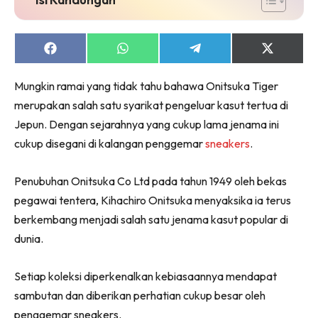
Share
Share
Share
Share
on
on
on
on
Facebook
WhatsApp
Telegram
X
Mungkin ramai yang tidak tahu bahawa Onitsuka Tiger
(Twitter)
merupakan salah satu syarikat pengeluar kasut tertua di
Jepun. Dengan sejarahnya yang cukup lama jenama ini
cukup disegani di kalangan penggemar
sneakers
.
Penubuhan Onitsuka Co Ltd pada tahun 1949 oleh bekas
pegawai tentera, Kihachiro Onitsuka menyaksika ia terus
berkembang menjadi salah satu jenama kasut popular di
dunia.
Setiap koleksi diperkenalkan kebiasaannya mendapat
sambutan dan diberikan perhatian cukup besar oleh
penggemar sneakers.