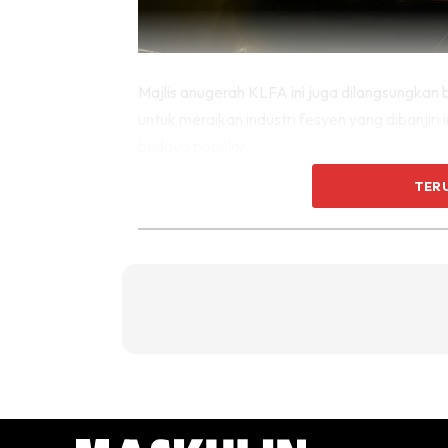
Majlis anugerah KLFA ini juga dilangsungkan 
untuk meraikan industri fesyen yang dibanjiri
budaya popular.
TER
KLFA membariskan beberapa kategori yang cu
Achievement, Fashion Icon of the Year, Fash