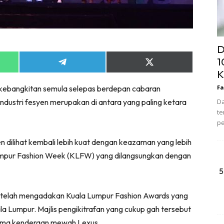
D
1
Share
Share
K
on
on
App
Telegram
X
n kebangkitan semula selepas berdepan cabaran
Fa
(Twitter)
 industri fesyen merupakan di antara yang paling ketara
Da
te
pe
en dilihat kembali lebih kuat dengan keazaman yang lebih
 Lumpur Fashion Week (KLFW) yang dilangsungkan dengan
5
telah mengadakan Kuala Lumpur Fashion Awards yang
la Lumpur. Majlis pengikitrafan yang cukup gah tersebut
enama kenderaan mewah Lexus.