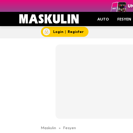
AUTO
FESYEN
Login
|
Register
Maskulin
»
Fesyen