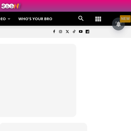
DEO
WHO’S YOUR BRO
NEW
olisi Privasi