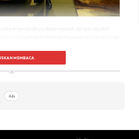
buat pertama kalinya dalam sejarah dengan objektif
 insan-insan berbakat dalam bidang seni, rekaan dan juga
USKAN MEMBACA
kup menarik seperti Brand of the Year, Outstanding
∞
ion Business Leader Award dan banyak lagi.
Ads
Ads