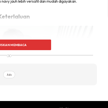
au navy jauh lebih versatil dan mudah digayakan.
Keterlaluan
USKAN MEMBACA
∞
Ads