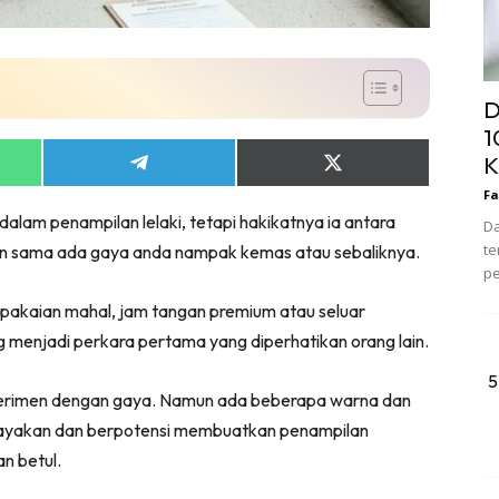
D
1
K
Share
Share
on
on
Fa
App
Telegram
X
dalam penampilan lelaki, tetapi hakikatnya ia antara
(Twitter)
Da
te
an sama ada gaya anda nampak kemas atau sebaliknya.
pe
 pakaian mahal, jam tangan premium atau seluar
g menjadi perkara pertama yang diperhatikan orang lain.
5
sperimen dengan gaya. Namun ada beberapa warna dan
gayakan dan berpotensi membuatkan penampilan
n betul.