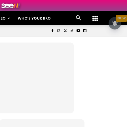
DEO
WHO’S YOUR BRO
NEW
olisi Privasi