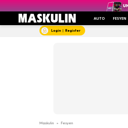
AUTO
FESYEN
Login
|
Register
Maskulin
»
Fesyen