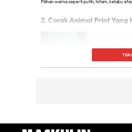
Pilihan warna seperti putih, hitam, kelabu at
2. Corak Animal Print Yang 
TER