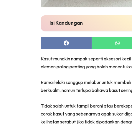
Isi Kandungan
Share
Share
on
on
Facebook
Whats
Kasut mungkin nampak seperti aksesori kecil 
elemen paling penting yang boleh menentuk
Ramai lelaki sanggup melabur untuk membeli
berkualiti, namun terlupa bahawa kasut serin
Tidak salah untuk tampil berani atau berek
corak kasut yang sebenarnya agak sukar di
kelihatan serabut jika tidak dipadankan denga