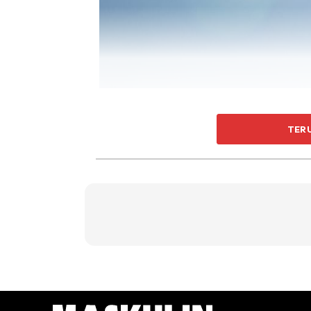
Adakah anda sering berasa dahaga? Ia mer
TER
tekanan darah rendah. Lebih kronik lagi, a
dahaga.