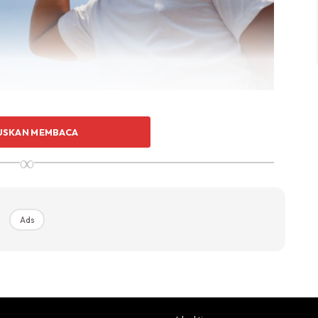
upakan salah satu petanda anda menghadapi masalah
USKAN MEMBACA
nda tidak mempunyai keupayaan untuk menghilangkan
∞
Ads
Ads