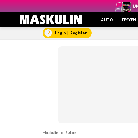
AUTO
FESYEN
Login
|
Register
Maskulin
»
Sukan