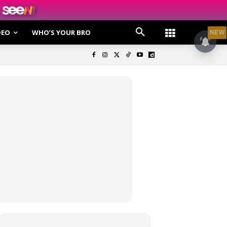
DEO
WHO’S YOUR BRO
NEW
olisi Privasi