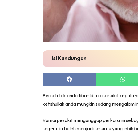
Isi Kandungan
Share
Share
on
on
Facebook
Whats
Pernah tak anda tiba-tiba rasa sakit kepala 
ketahuilah anda mungkin sedang mengalami 
Ramai pesakit menganggap perkara ini sebag
segera, ia boleh menjadi sesuatu yang lebih be