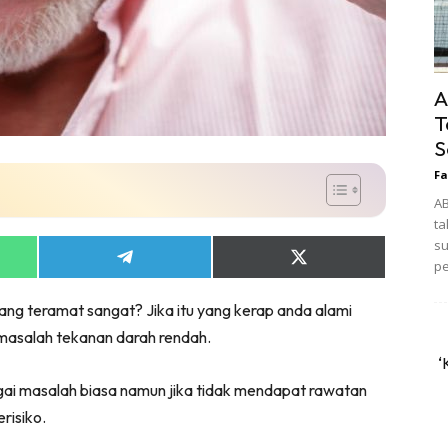
A
T
S
Fa
A
ta
su
Share
Share
pe
on
on
App
Telegram
X
yang teramat sangat? Jika itu yang kerap anda alami
(Twitter)
masalah tekanan darah rendah.
‘
ai masalah biasa namun jika tidak mendapat rawatan
risiko.