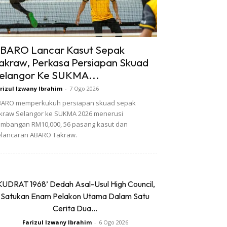
BARO Lancar Kasut Sepak
akraw, Perkasa Persiapan Skuad
elangor Ke SUKMA...
rizul Izwany Ibrahim
-
7 Ogo 2026
BARO memperkukuh persiapan skuad sepak
kraw Selangor ke SUKMA 2026 menerusi
mbangan RM10,000, 56 pasang kasut dan
lancaran ABARO Takraw.
KUDRAT 1968’ Dedah Asal-Usul High Council,
Satukan Enam Pelakon Utama Dalam Satu
Cerita Dua...
Farizul Izwany Ibrahim
-
6 Ogo 2026