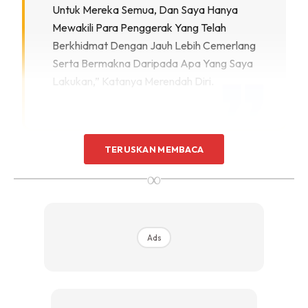
Untuk Mereka Semua, Dan Saya Hanya
Mewakili Para Penggerak Yang Telah
Berkhidmat Dengan Jauh Lebih Cemerlang
Serta Bermakna Daripada Apa Yang Saya
Lakukan,” Katanya Merendah Diri.
TERUSKAN MEMBACA
Anugerah tersebut disampaikan oleh Pengerusi Global
Islamic Finance Awards (GIFA) 2025, Prof Humayon Dar,
∞
sekali gus meneguhkan kedudukan Malaysia sebagai hab
kewangan Islam global.
Ads