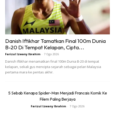
Dalam ucapan perasmian, Anwar menegaskan bahawa
kewangan Islam mesti terus memainkan peranan besar
dalam mendukung Matlamat Pembangunan Mampan
(SDG) serta melahirkan generasi baharu pemimpin
Danish Iftikhar Tamatkan Final 100m Dunia
beretika. Bagi beliau, kejayaan industri ini tidak wajar hanya
B-20 Di Tempat Kelapan, Cipta...
diukur pada saiz aset semata-mata, tetapi pada
kemampuannya mengubah kehidupan masyarakat dan
Farizul Izwany Ibrahim
-
7 Ogo 2026
menjamin masa depan.
Danish Iftikhar menamatkan final 100m Dunia B-20 di tempat
kelapan, sekali gus mencipta sejarah sebagai pelari Malaysia
pertama mara ke pentas akhir.
5 Sebab Kenapa Spider-Man Menjadi Francais Komik Ke
Filem Paling Berjaya
Ads
Farizul Izwany Ibrahim
-
7 Ogo 2026