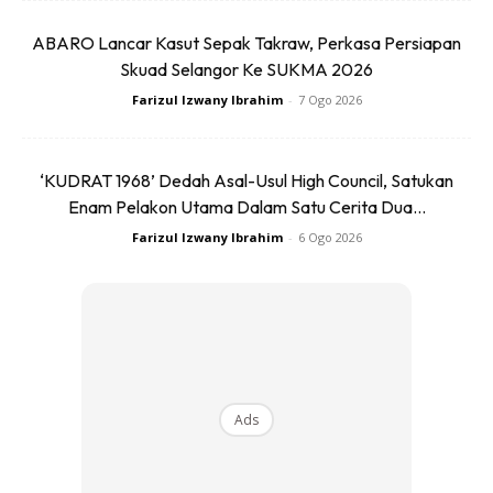
ABARO Lancar Kasut Sepak Takraw, Perkasa Persiapan
Skuad Selangor Ke SUKMA 2026
Farizul Izwany Ibrahim
-
7 Ogo 2026
Majlis berprestij itu turut dihadiri oleh isteri beliau, Datuk
Seri Dr Wan Azizah Wan Ismail, serta Menteri di Jabatan
‘KUDRAT 1968’ Dedah Asal-Usul High Council, Satukan
Perdana Menteri (Hal Ehwal Agama), Datuk Dr Mohd Na’im
Enam Pelakon Utama Dalam Satu Cerita Dua...
Mokhtar.
Farizul Izwany Ibrahim
-
6 Ogo 2026
Teladan Kepimpinan Untuk Lelaki
Maskulin
Pengiktirafan antarabangsa ini memberi mesej jelas
kepada lelaki moden: kepimpinan bukan tentang
Ads
kedudukan semata-mata, tetapi keberanian memacu
perubahan berlandaskan nilai dan prinsip. Anwar