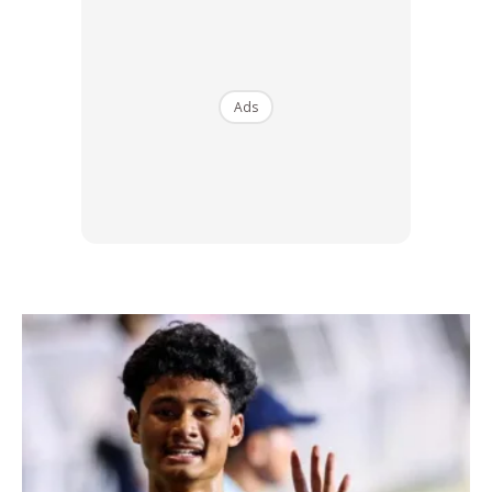
Ads
Ads
Kewangan Islam Sebagai Agenda
Dunia
Ditubuhkan sejak 2011 oleh Edbiz Corporation, GIFA
merupakan penarafan tertinggi yang memberi
pengiktirafan kepada kerajaan, institusi dan individu atas
pencapaian dalam membangunkan sistem perbankan dan
kewangan Islam. Ia bukan sahaja soal angka atau aset,
tetapi juga komitmen terhadap kelestarian, keadilan sosial
dan tanggungjawab terhadap masyarakat.