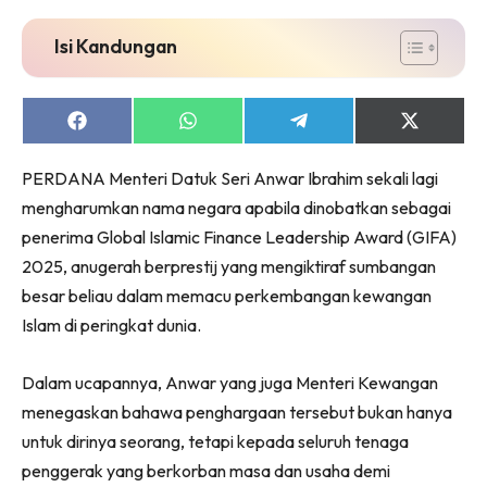
Isi Kandungan
Share
Share
Share
Share
on
on
on
on
Facebook
WhatsApp
Telegram
X
PERDANA Menteri Datuk Seri Anwar Ibrahim sekali lagi
(Twitter)
mengharumkan nama negara apabila dinobatkan sebagai
penerima Global Islamic Finance Leadership Award (GIFA)
2025, anugerah berprestij yang mengiktiraf sumbangan
besar beliau dalam memacu perkembangan kewangan
Islam di peringkat dunia.
Dalam ucapannya, Anwar yang juga Menteri Kewangan
menegaskan bahawa penghargaan tersebut bukan hanya
untuk dirinya seorang, tetapi kepada seluruh tenaga
penggerak yang berkorban masa dan usaha demi