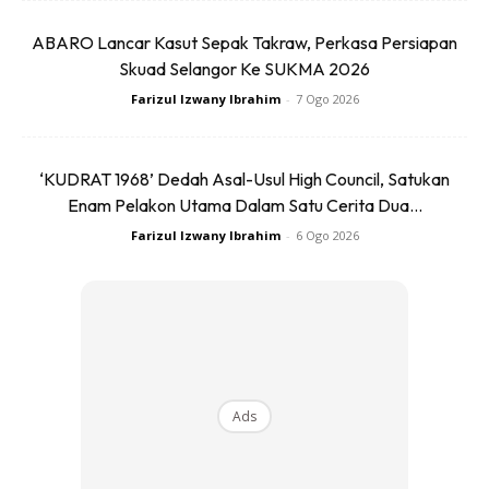
ABARO Lancar Kasut Sepak Takraw, Perkasa Persiapan
Royal Canin menampilkan produk-produk terpilih yang
Skuad Selangor Ke SUKMA 2026
direka khas untuk memenuhi keperluan pemakanan kucing
Farizul Izwany Ibrahim
-
7 Ogo 2026
mengikut usia, gaya hidup, dan keadaan kesihatan mereka.
“Kami mahu pemilik kucing memahami bahawa penjagaan
‘KUDRAT 1968’ Dedah Asal-Usul High Council, Satukan
Enam Pelakon Utama Dalam Satu Cerita Dua...
kesihatan kucing bukan sekadar memberi makan dan
tempat tinggal.
Farizul Izwany Ibrahim
-
6 Ogo 2026
Ads
Ads