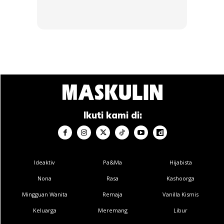
Ia melibatkan perhatian kepada pemakanan berkualiti,
pemeriksaan kesihatan berkala, dan persekitaran yang
selamat serta merangsang,” tambah Amanda Lee.
Peluang Sertai Kempen Kesedaran
Ikuti kami di:
Selain itu, Royal Canin juga menekankan pentingnya
peranan doktor haiwan dalam memantau dan menilai
kesihatan kucing secara berterusan.
Ideaktiv
Pa&Ma
Hijabista
Kerjasama antara pemilik, komuniti pencinta kucing, dan
Nona
Rasa
Kashoorga
pakar veterinar adalah asas kepada misi Purrever Healthy.
Mingguan Wanita
Remaja
Vanilla Kismis
Keluarga
Meremang
Libur
BACA:
David Beckham Kecewa & Beri Teguran Tegur