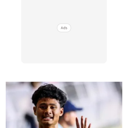
Sepanjang acara, pengunjung berpeluang untuk menyertai
sesi interaktif termasuk ceramah daripada pakar veterinar,
demonstrasi penjagaan kucing, dan pelbagai aktiviti
Ads
menarik untuk seisi keluarga.
Ads
Royal Canin turut menawarkan pemeriksaan kesihatan