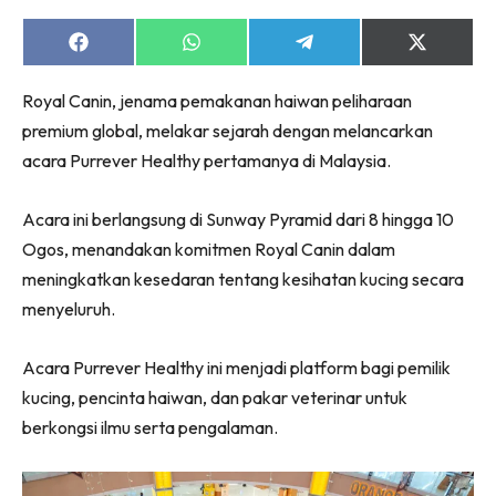
Share
Share
Share
Share
on
on
on
on
Facebook
WhatsApp
Telegram
X
Royal Canin, jenama pemakanan haiwan peliharaan
(Twitter)
premium global, melakar sejarah dengan melancarkan
acara Purrever Healthy pertamanya di Malaysia.
Acara ini berlangsung di Sunway Pyramid dari 8 hingga 10
Ogos, menandakan komitmen Royal Canin dalam
meningkatkan kesedaran tentang kesihatan kucing secara
menyeluruh.
Acara Purrever Healthy ini menjadi platform bagi pemilik
kucing, pencinta haiwan, dan pakar veterinar untuk
berkongsi ilmu serta pengalaman.