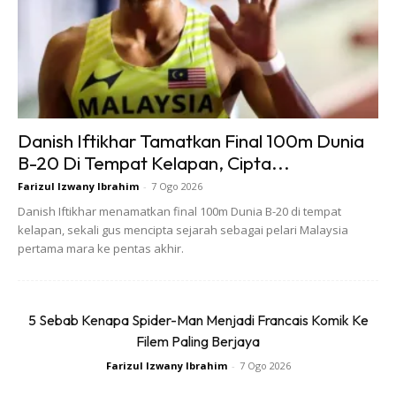
percuma untuk kucing yang dibawa oleh pemilik, sebagai
langkah proaktif dalam menjaga kesejahteraan haiwan
peliharaan.
Acara ini dibahagikan kepada beberapa zon interaktif
seperti Zon Pemakanan, Zon Penjagaan, dan Zon
Danish Iftikhar Tamatkan Final 100m Dunia
Kesihatan, di mana pengunjung dapat merasai sendiri
B-20 Di Tempat Kelapan, Cipta...
pengalaman pembelajaran yang menyeronokkan.
Farizul Izwany Ibrahim
-
7 Ogo 2026
Danish Iftikhar menamatkan final 100m Dunia B-20 di tempat
kelapan, sekali gus mencipta sejarah sebagai pelari Malaysia
pertama mara ke pentas akhir.
5 Sebab Kenapa Spider-Man Menjadi Francais Komik Ke
Filem Paling Berjaya
Farizul Izwany Ibrahim
-
7 Ogo 2026