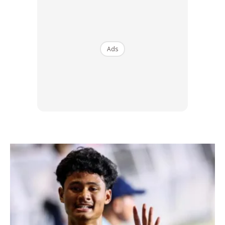
2. Crisscross
Ads
Luruskan kaki ke hadapan dan angkat sedikit. Kemudian
kedua belah kaki digerakkan ke atas ke bawah secara
bersilang sambil kepala ditinggikan sedikit. Ia dapat
menghilangkan lemak pada bahagian tengah perut dan