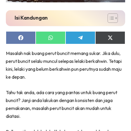
Isi Kandungan
Share
Share
Share
Share
on
on
on
on
Facebook
WhatsApp
Telegram
X
Masalah nak buang perut buncit memang sukar. Jika dulu,
(Twitter)
perut buncit selalu muncul selepas lelaki berkahwin. Tetapi
kini, lelaki yang belum berkahwin pun perutnya sudah maju
ke depan.
Tahu tak anda, ada cara yang pantas untuk buang perut
buncit? Janji anda lakukan dengan konsisten dan jaga
pemakanan, masalah perut buncit akan mudah untuk
diatasi.