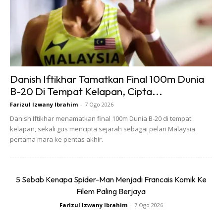
menguatkan otot perut. Lakukan dalam kiraan 20.
Danish Iftikhar Tamatkan Final 100m Dunia
Ads
B-20 Di Tempat Kelapan, Cipta...
Farizul Izwany Ibrahim
-
7 Ogo 2026
Danish Iftikhar menamatkan final 100m Dunia B-20 di tempat
kelapan, sekali gus mencipta sejarah sebagai pelari Malaysia
pertama mara ke pentas akhir.
3. Flutter Kicks
5 Sebab Kenapa Spider-Man Menjadi Francais Komik Ke
Filem Paling Berjaya
Farizul Izwany Ibrahim
-
7 Ogo 2026