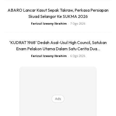
ABARO Lancar Kasut Sepak Takraw, Perkasa Persiapan
Skuad Selangor Ke SUKMA 2026
Farizul Izwany Ibrahim
-
7 Ogo 2026
‘KUDRAT 1968’ Dedah Asal-Usul High Council, Satukan
Enam Pelakon Utama Dalam Satu Cerita Dua...
Farizul Izwany Ibrahim
-
6 Ogo 2026
Senaman ini mengutamakan kekuatan seluruh otot perut. Ia
hampir sama dengan senaman crisscross. Cuma kali ini
angkat kaki ke atas dan hayunkan kaki secara bersilang
seperti anda sedang berenang. Pergerakan kaki tidak perlu
terlalu laju atau terlalu perlahan. Lakukan secara
sederhana. Lakukan dalam kiraan 20.
Ads