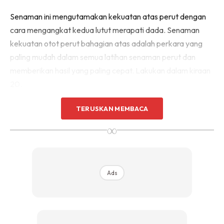
Senaman ini mengutamakan kekuatan atas perut dengan
cara mengangkat kedua lutut merapati dada. Senaman
kekuatan otot perut bahagian atas adalah perkara yang
paling mudah dalam semua latihan senaman perut dan
memberikan hasil yang paling cepat. Lakukan dalam kiraan
20.
TERUSKAN MEMBACA
∞
Ads
Ads