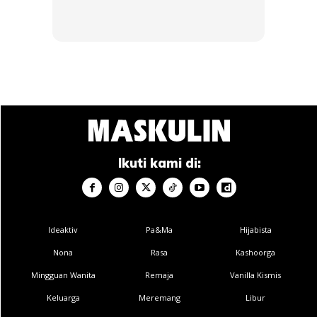
Ads
Ikuti kami di:
4. Cross Crunch
Ideaktiv
Pa&Ma
Hijabista
Nona
Rasa
Kashoorga
Mingguan Wanita
Remaja
Vanilla Kismis
Keluarga
Meremang
Libur